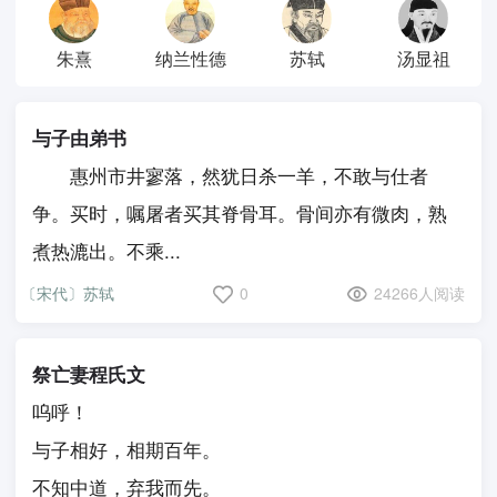
朱熹
纳兰性德
苏轼
汤显祖
与子由弟书
惠州市井寥落，然犹日杀一羊，不敢与仕者
争。买时，嘱屠者买其脊骨耳。骨间亦有微肉，熟
煮热漉出。不乘...
〔宋代〕苏轼
0
24266人阅读
祭亡妻程氏文
呜呼！
与子相好，相期百年。
不知中道，弃我而先。