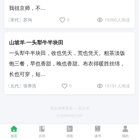
我徂京师，不...
〔宋代〕苏洵
0
15266人阅读
山坡羊·一头犁牛半块田
一头犁牛半块田，收也凭天，荒也凭天。粗茶淡饭
饱三餐，早也香甜，晚也香甜。布衣得暖胜丝绵，
长也可穿，短...
〔元代〕张养浩
0
15191人阅读
有志者事竟成 — 后汉书
m.xuebody.com
首页
古诗
诗歌
读书
我的