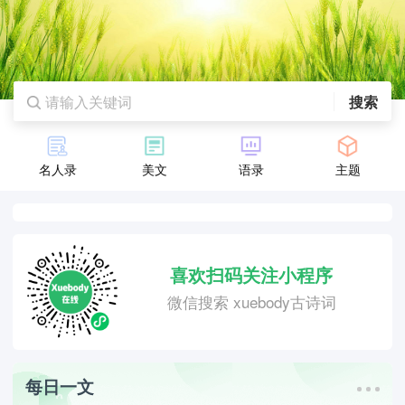
搜索
名人录
美文
语录
主题
喜欢扫码关注小程序
微信搜索 xuebody古诗词
每日一文