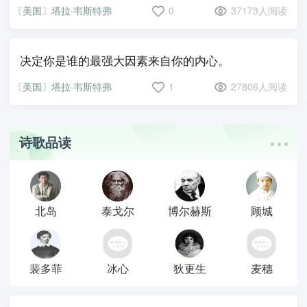
〔美国〕塔拉·韦斯特弗
0
37173人阅读
决定你是谁的最强大因素来自你的内心。
〔美国〕塔拉·韦斯特弗
1
27806人阅读
诗歌品读
北岛
泰戈尔
博尔赫斯
顾城
裴多菲
冰心
狄更生
麦穗