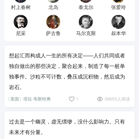
村上春树
北岛
泰戈尔
张爱玲
尼采
萨古鲁
马尔克斯
叔本华
想起汇而构成人一生的所有决定——人们共同或者
独自做出的那些决定，聚合起来，制造了每一桩单
独事件。沙粒不可计数，叠压成沉积物，然后成为
岩石。
〔美国〕塔拉·韦斯特弗
1
39653人阅读
过去是一个幽灵，虚无缥缈，没什么影响力。只有
未来才有分量。