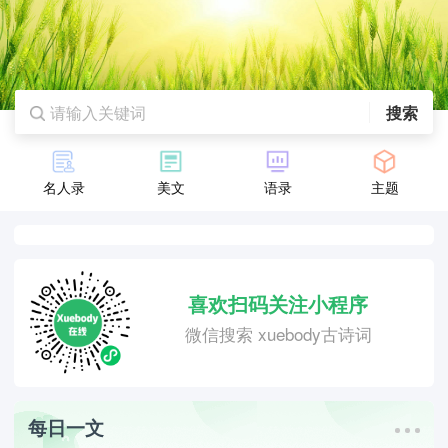
搜索
名人录
美文
语录
主题
喜欢扫码关注小程序
微信搜索 xuebody古诗词
每日一文