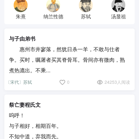
朱熹
纳兰性德
苏轼
汤显祖
与子由弟书
惠州市井寥落，然犹日杀一羊，不敢与仕者
争。买时，嘱屠者买其脊骨耳。骨间亦有微肉，熟
煮热漉出。不乘...
〔宋代〕苏轼
0
24253人阅读
祭亡妻程氏文
呜呼！
与子相好，相期百年。
不知中道，弃我而先。