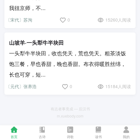
我徂京师，不...
〔宋代〕苏洵
0
15260人阅读
山坡羊·一头犁牛半块田
一头犁牛半块田，收也凭天，荒也凭天。粗茶淡饭
饱三餐，早也香甜，晚也香甜。布衣得暖胜丝绵，
长也可穿，短...
〔元代〕张养浩
0
15184人阅读
有志者事竟成 — 后汉书
m.xuebody.com
首页
古诗
诗歌
读书
我的