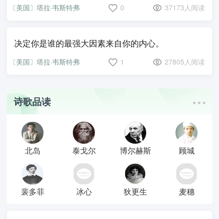
〔美国〕塔拉·韦斯特弗
0
37173人阅读
决定你是谁的最强大因素来自你的内心。
〔美国〕塔拉·韦斯特弗
1
27805人阅读
诗歌品读
北岛
泰戈尔
博尔赫斯
顾城
裴多菲
冰心
狄更生
麦穗