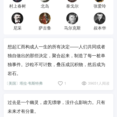
村上春树
北岛
泰戈尔
张爱玲
尼采
萨古鲁
马尔克斯
叔本华
想起汇而构成人一生的所有决定——人们共同或者
独自做出的那些决定，聚合起来，制造了每一桩单
独事件。沙粒不可计数，叠压成沉积物，然后成为
岩石。
〔美国〕塔拉·韦斯特弗
1
39651人阅读
过去是一个幽灵，虚无缥缈，没什么影响力。只有
未来才有分量。