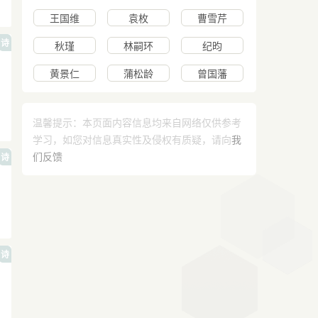
王国维
袁枚
曹雪芹
诗
秋瑾
林嗣环
纪昀
黄景仁
蒲松龄
曾国藩
温馨提示：本页面内容信息均来自网络仅供参考
学习，如您对信息真实性及侵权有质疑，请向
我
们反馈
诗
诗