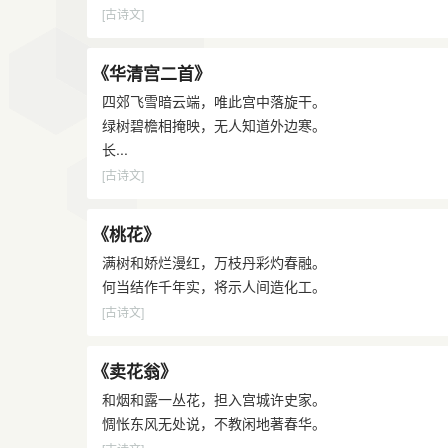
[古诗文]
《华清宫二首》
四郊飞雪暗云端，唯此宫中落旋干。
绿树碧檐相掩映，无人知道外边寒。
长...
[古诗文]
《桃花》
满树和娇烂漫红，万枝丹彩灼春融。
何当结作千年实，将示人间造化工。
[古诗文]
《卖花翁》
和烟和露一丛花，担入宫城许史家。
惆怅东风无处说，不教闲地著春华。