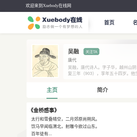
欢迎来到Xuebody在线网
首页
吴融
唐代
吴融，唐代诗人。字子华，越州山阴
复三年（903），享年五十四岁。他
主页
简介
《金桥感事》
太行和雪叠晴空，二月郊原尚朔风。
饮马早闻临渭北，射雕今欲过山东。
百年徒有...