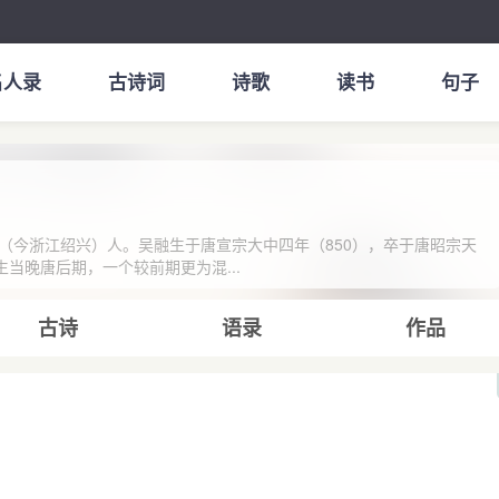
名人录
古诗词
诗歌
读书
句子
（今浙江绍兴）人。吴融生于唐宣宗大中四年（850），卒于唐昭宗天
生当晚唐后期，一个较前期更为混...
古诗
语录
作品