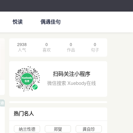
悦读
偶遇佳句
2938
0
0
0
人气
喜欢
作品
句子
扫码关注小程序
微信搜索 Xuebody在线
诗
热门名人
纳兰性德
郑燮
龚自珍