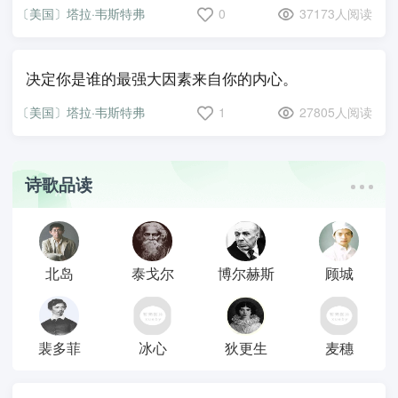
〔美国〕塔拉·韦斯特弗
0
37173人阅读
决定你是谁的最强大因素来自你的内心。
〔美国〕塔拉·韦斯特弗
1
27805人阅读
诗歌品读
北岛
泰戈尔
博尔赫斯
顾城
裴多菲
冰心
狄更生
麦穗