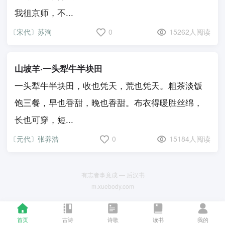
我徂京师，不...
〔宋代〕苏洵
0
15262人阅读
山坡羊·一头犁牛半块田
一头犁牛半块田，收也凭天，荒也凭天。粗茶淡饭
饱三餐，早也香甜，晚也香甜。布衣得暖胜丝绵，
长也可穿，短...
〔元代〕张养浩
0
15184人阅读
有志者事竟成 — 后汉书
m.xuebody.com
首页
古诗
诗歌
读书
我的