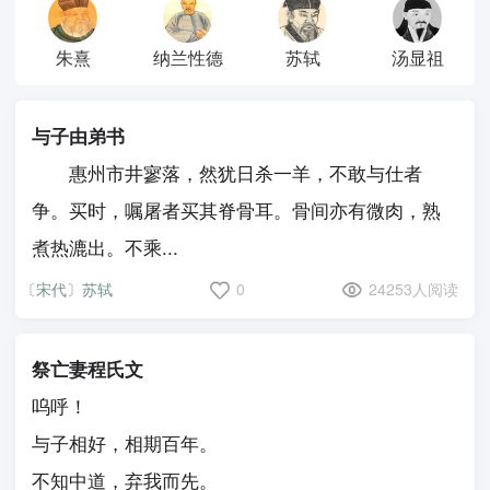
朱熹
纳兰性德
苏轼
汤显祖
与子由弟书
惠州市井寥落，然犹日杀一羊，不敢与仕者
争。买时，嘱屠者买其脊骨耳。骨间亦有微肉，熟
煮热漉出。不乘...
〔宋代〕苏轼
0
24253人阅读
祭亡妻程氏文
呜呼！
与子相好，相期百年。
不知中道，弃我而先。