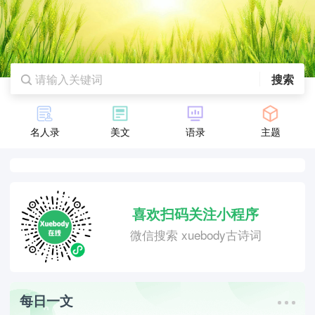
搜索
名人录
美文
语录
主题
喜欢扫码关注小程序
微信搜索 xuebody古诗词
每日一文