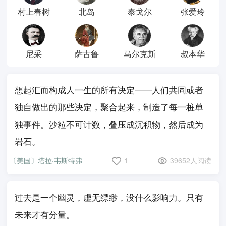
村上春树
北岛
泰戈尔
张爱玲
尼采
萨古鲁
马尔克斯
叔本华
想起汇而构成人一生的所有决定——人们共同或者
独自做出的那些决定，聚合起来，制造了每一桩单
独事件。沙粒不可计数，叠压成沉积物，然后成为
岩石。
〔美国〕塔拉·韦斯特弗
1
39652人阅读
过去是一个幽灵，虚无缥缈，没什么影响力。只有
未来才有分量。