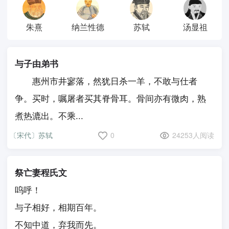
朱熹
纳兰性德
苏轼
汤显祖
与子由弟书
惠州市井寥落，然犹日杀一羊，不敢与仕者
争。买时，嘱屠者买其脊骨耳。骨间亦有微肉，熟
煮热漉出。不乘...
〔宋代〕苏轼
0
24253人阅读
祭亡妻程氏文
呜呼！
与子相好，相期百年。
不知中道，弃我而先。