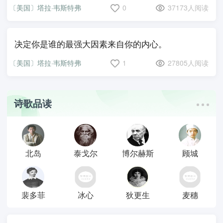
〔美国〕塔拉·韦斯特弗
0
37173人阅读
决定你是谁的最强大因素来自你的内心。
〔美国〕塔拉·韦斯特弗
1
27805人阅读
诗歌品读
北岛
泰戈尔
博尔赫斯
顾城
裴多菲
冰心
狄更生
麦穗