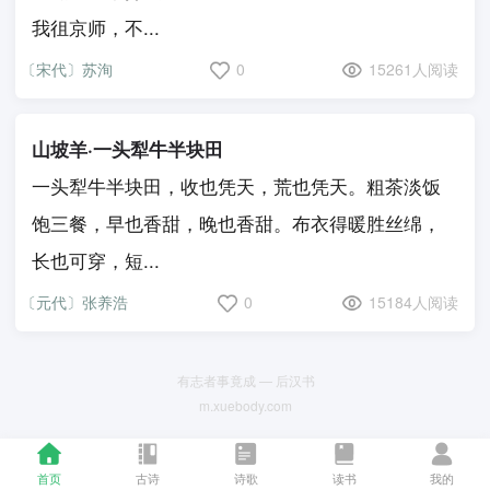
我徂京师，不...
〔宋代〕苏洵
0
15261人阅读
山坡羊·一头犁牛半块田
一头犁牛半块田，收也凭天，荒也凭天。粗茶淡饭
饱三餐，早也香甜，晚也香甜。布衣得暖胜丝绵，
长也可穿，短...
〔元代〕张养浩
0
15184人阅读
有志者事竟成 — 后汉书
m.xuebody.com
首页
古诗
诗歌
读书
我的