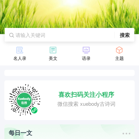
搜索
名人录
美文
语录
主题
喜欢扫码关注小程序
微信搜索 xuebody古诗词
每日一文