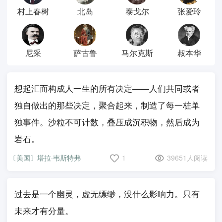
村上春树
北岛
泰戈尔
张爱玲
尼采
萨古鲁
马尔克斯
叔本华
想起汇而构成人一生的所有决定——人们共同或者
独自做出的那些决定，聚合起来，制造了每一桩单
独事件。沙粒不可计数，叠压成沉积物，然后成为
岩石。
〔美国〕塔拉·韦斯特弗
1
39651人阅读
过去是一个幽灵，虚无缥缈，没什么影响力。只有
未来才有分量。