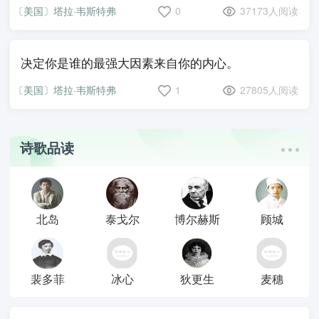
〔美国〕塔拉·韦斯特弗
0
37173人阅读
决定你是谁的最强大因素来自你的内心。
〔美国〕塔拉·韦斯特弗
1
27805人阅读
诗歌品读
北岛
泰戈尔
博尔赫斯
顾城
裴多菲
冰心
狄更生
麦穗