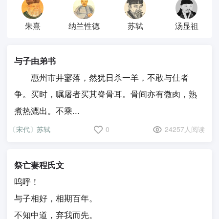
朱熹
纳兰性德
苏轼
汤显祖
与子由弟书
惠州市井寥落，然犹日杀一羊，不敢与仕者
争。买时，嘱屠者买其脊骨耳。骨间亦有微肉，熟
煮热漉出。不乘...
〔宋代〕苏轼
0
24257人阅读
祭亡妻程氏文
呜呼！
与子相好，相期百年。
不知中道，弃我而先。