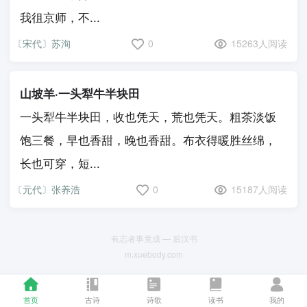
我徂京师，不...
〔宋代〕苏洵
0
15263人阅读
山坡羊·一头犁牛半块田
一头犁牛半块田，收也凭天，荒也凭天。粗茶淡饭
饱三餐，早也香甜，晚也香甜。布衣得暖胜丝绵，
长也可穿，短...
〔元代〕张养浩
0
15187人阅读
有志者事竟成 — 后汉书
m.xuebody.com
首页
古诗
诗歌
读书
我的