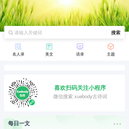
搜索
名人录
美文
语录
主题
喜欢扫码关注小程序
微信搜索 xuebody古诗词
每日一文