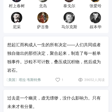
村上春树
北岛
泰戈尔
张爱玲
尼采
萨古鲁
马尔克斯
叔本华
想起汇而构成人一生的所有决定——人们共同或者
独自做出的那些决定，聚合起来，制造了每一桩单
独事件。沙粒不可计数，叠压成沉积物，然后成为
岩石。
〔美国〕塔拉·韦斯特弗
1
39652人阅读
过去是一个幽灵，虚无缥缈，没什么影响力。只有
未来才有分量。