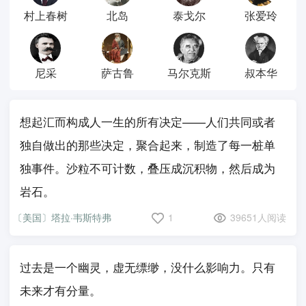
村上春树
北岛
泰戈尔
张爱玲
尼采
萨古鲁
马尔克斯
叔本华
想起汇而构成人一生的所有决定——人们共同或者
独自做出的那些决定，聚合起来，制造了每一桩单
独事件。沙粒不可计数，叠压成沉积物，然后成为
岩石。
〔美国〕塔拉·韦斯特弗
1
39651人阅读
过去是一个幽灵，虚无缥缈，没什么影响力。只有
未来才有分量。