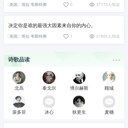
〔美国〕塔拉·韦斯特弗
0
37173人阅读
决定你是谁的最强大因素来自你的内心。
〔美国〕塔拉·韦斯特弗
1
27805人阅读
诗歌品读
北岛
泰戈尔
博尔赫斯
顾城
裴多菲
冰心
狄更生
麦穗