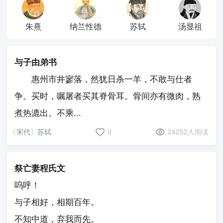
朱熹
纳兰性德
苏轼
汤显祖
与子由弟书
惠州市井寥落，然犹日杀一羊，不敢与仕者
争。买时，嘱屠者买其脊骨耳。骨间亦有微肉，熟
煮热漉出。不乘...
〔宋代〕苏轼
0
24252人阅读
祭亡妻程氏文
呜呼！
与子相好，相期百年。
不知中道，弃我而先。