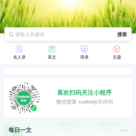
搜索
名人录
美文
语录
主题
喜欢扫码关注小程序
微信搜索 xuebody古诗词
每日一文