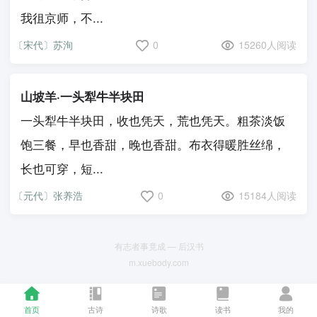
我徂京师，不...
〔宋代〕苏洵
0
15260人阅读
山坡羊·一头犁牛半块田
一头犁牛半块田，收也凭天，荒也凭天。粗茶淡饭
饱三餐，早也香甜，晚也香甜。布衣得暖胜丝绵，
长也可穿，短...
〔元代〕张养浩
0
15184人阅读
有志者事竟成 — 后汉书
m.xuebody.com
首页
古诗
诗歌
读书
我的