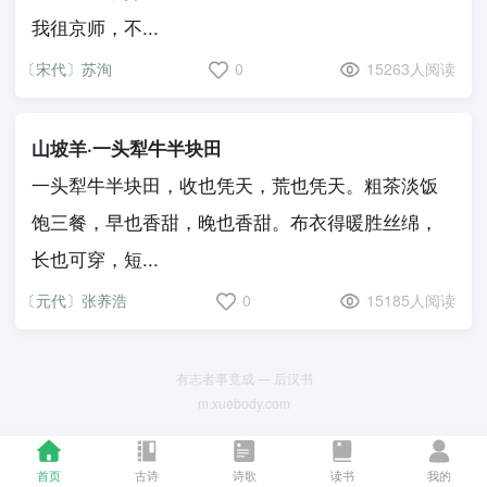
我徂京师，不...
〔宋代〕苏洵
0
15263人阅读
山坡羊·一头犁牛半块田
一头犁牛半块田，收也凭天，荒也凭天。粗茶淡饭
饱三餐，早也香甜，晚也香甜。布衣得暖胜丝绵，
长也可穿，短...
〔元代〕张养浩
0
15185人阅读
有志者事竟成 — 后汉书
m.xuebody.com
首页
古诗
诗歌
读书
我的