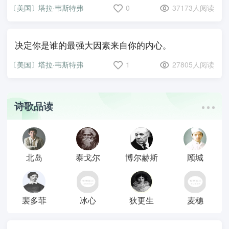
〔美国〕塔拉·韦斯特弗
0
37173人阅读
决定你是谁的最强大因素来自你的内心。
〔美国〕塔拉·韦斯特弗
1
27805人阅读
诗歌品读
北岛
泰戈尔
博尔赫斯
顾城
裴多菲
冰心
狄更生
麦穗