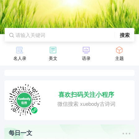
搜索
名人录
美文
语录
主题
喜欢扫码关注小程序
微信搜索 xuebody古诗词
每日一文