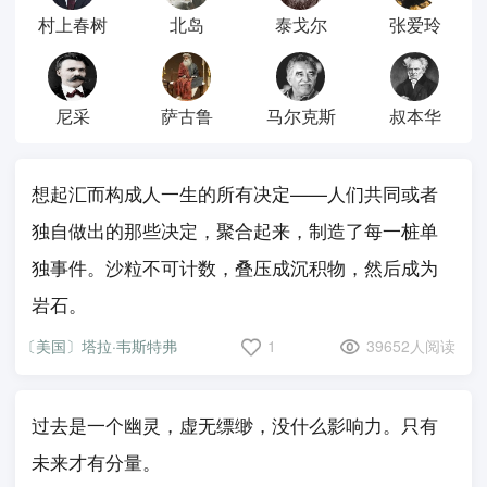
村上春树
北岛
泰戈尔
张爱玲
尼采
萨古鲁
马尔克斯
叔本华
想起汇而构成人一生的所有决定——人们共同或者
独自做出的那些决定，聚合起来，制造了每一桩单
独事件。沙粒不可计数，叠压成沉积物，然后成为
岩石。
〔美国〕塔拉·韦斯特弗
1
39652人阅读
过去是一个幽灵，虚无缥缈，没什么影响力。只有
未来才有分量。