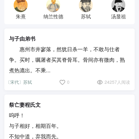
朱熹
纳兰性德
苏轼
汤显祖
与子由弟书
惠州市井寥落，然犹日杀一羊，不敢与仕者
争。买时，嘱屠者买其脊骨耳。骨间亦有微肉，熟
煮热漉出。不乘...
〔宋代〕苏轼
0
24257人阅读
祭亡妻程氏文
呜呼！
与子相好，相期百年。
不知中道，弃我而先。