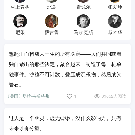
村上春树
北岛
泰戈尔
张爱玲
尼采
萨古鲁
马尔克斯
叔本华
想起汇而构成人一生的所有决定——人们共同或者
独自做出的那些决定，聚合起来，制造了每一桩单
独事件。沙粒不可计数，叠压成沉积物，然后成为
岩石。
〔美国〕塔拉·韦斯特弗
1
39652人阅读
过去是一个幽灵，虚无缥缈，没什么影响力。只有
未来才有分量。