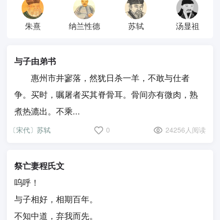
朱熹
纳兰性德
苏轼
汤显祖
与子由弟书
惠州市井寥落，然犹日杀一羊，不敢与仕者
争。买时，嘱屠者买其脊骨耳。骨间亦有微肉，熟
煮热漉出。不乘...
〔宋代〕苏轼
0
24256人阅读
祭亡妻程氏文
呜呼！
与子相好，相期百年。
不知中道，弃我而先。