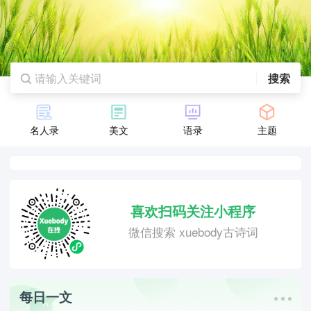
搜索
名人录
美文
语录
主题
喜欢扫码关注小程序
微信搜索 xuebody古诗词
每日一文