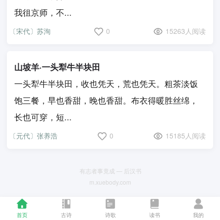
我徂京师，不...
〔宋代〕苏洵
0
15263人阅读
山坡羊·一头犁牛半块田
一头犁牛半块田，收也凭天，荒也凭天。粗茶淡饭
饱三餐，早也香甜，晚也香甜。布衣得暖胜丝绵，
长也可穿，短...
〔元代〕张养浩
0
15185人阅读
有志者事竟成 — 后汉书
m.xuebody.com
首页
古诗
诗歌
读书
我的