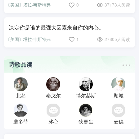
〔美国〕塔拉·韦斯特弗
0
37173人阅读
决定你是谁的最强大因素来自你的内心。
〔美国〕塔拉·韦斯特弗
1
27805人阅读
诗歌品读
北岛
泰戈尔
博尔赫斯
顾城
裴多菲
冰心
狄更生
麦穗