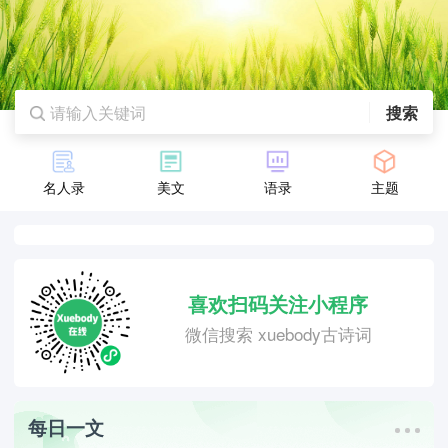
搜索
名人录
美文
语录
主题
喜欢扫码关注小程序
微信搜索 xuebody古诗词
每日一文