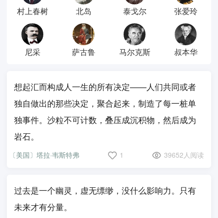
村上春树
北岛
泰戈尔
张爱玲
尼采
萨古鲁
马尔克斯
叔本华
想起汇而构成人一生的所有决定——人们共同或者
独自做出的那些决定，聚合起来，制造了每一桩单
独事件。沙粒不可计数，叠压成沉积物，然后成为
岩石。
〔美国〕塔拉·韦斯特弗
1
39652人阅读
过去是一个幽灵，虚无缥缈，没什么影响力。只有
未来才有分量。