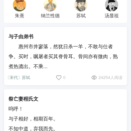
朱熹
纳兰性德
苏轼
汤显祖
与子由弟书
惠州市井寥落，然犹日杀一羊，不敢与仕者
争。买时，嘱屠者买其脊骨耳。骨间亦有微肉，熟
煮热漉出。不乘...
〔宋代〕苏轼
0
24254人阅读
祭亡妻程氏文
呜呼！
与子相好，相期百年。
不知中道，弃我而先。