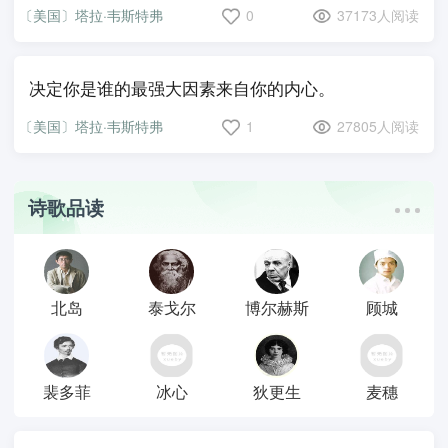
〔美国〕塔拉·韦斯特弗
0
37173人阅读
决定你是谁的最强大因素来自你的内心。
〔美国〕塔拉·韦斯特弗
1
27805人阅读
诗歌品读
北岛
泰戈尔
博尔赫斯
顾城
裴多菲
冰心
狄更生
麦穗