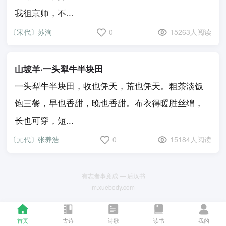
我徂京师，不...
〔宋代〕苏洵
0
15263人阅读
山坡羊·一头犁牛半块田
一头犁牛半块田，收也凭天，荒也凭天。粗茶淡饭
饱三餐，早也香甜，晚也香甜。布衣得暖胜丝绵，
长也可穿，短...
〔元代〕张养浩
0
15184人阅读
有志者事竟成 — 后汉书
m.xuebody.com
首页
古诗
诗歌
读书
我的