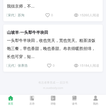
我徂京师，不...
〔宋代〕苏洵
0
15260人阅读
山坡羊·一头犁牛半块田
一头犁牛半块田，收也凭天，荒也凭天。粗茶淡饭
饱三餐，早也香甜，晚也香甜。布衣得暖胜丝绵，
长也可穿，短...
〔元代〕张养浩
0
15184人阅读
有志者事竟成 — 后汉书
m.xuebody.com
首页
古诗
诗歌
读书
我的