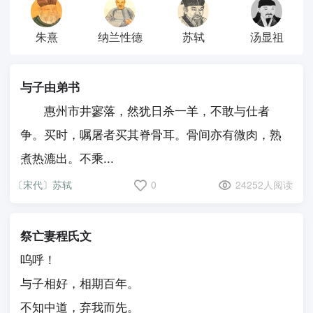
朱熹
纳兰性德
苏轼
汤显祖
与子由弟书
惠州市井寥落，然犹日杀一羊，不敢与仕者
争。买时，嘱屠者买其脊骨耳。骨间亦有微肉，熟
煮热漉出。不乘...
〔宋代〕苏轼
0
24252人阅读
祭亡妻程氏文
呜呼！
与子相好，相期百年。
不知中道，弃我而先。