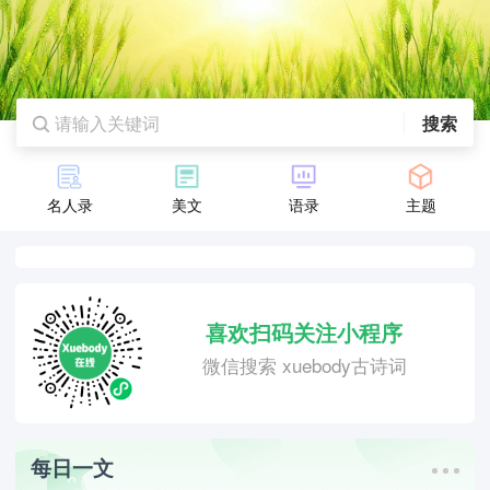
搜索
名人录
美文
语录
主题
喜欢扫码关注小程序
微信搜索 xuebody古诗词
每日一文