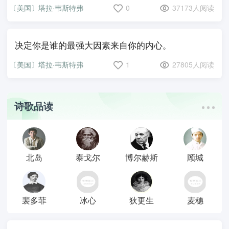
〔美国〕塔拉·韦斯特弗
0
37173人阅读
决定你是谁的最强大因素来自你的内心。
〔美国〕塔拉·韦斯特弗
1
27805人阅读
诗歌品读
北岛
泰戈尔
博尔赫斯
顾城
裴多菲
冰心
狄更生
麦穗