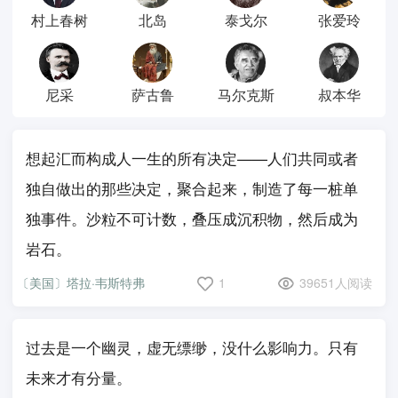
村上春树
北岛
泰戈尔
张爱玲
尼采
萨古鲁
马尔克斯
叔本华
想起汇而构成人一生的所有决定——人们共同或者
独自做出的那些决定，聚合起来，制造了每一桩单
独事件。沙粒不可计数，叠压成沉积物，然后成为
岩石。
〔美国〕塔拉·韦斯特弗
1
39651人阅读
过去是一个幽灵，虚无缥缈，没什么影响力。只有
未来才有分量。