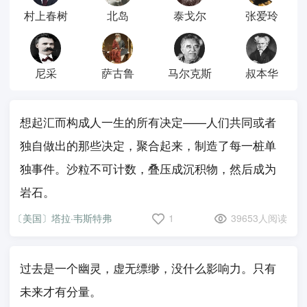
村上春树
北岛
泰戈尔
张爱玲
尼采
萨古鲁
马尔克斯
叔本华
想起汇而构成人一生的所有决定——人们共同或者
独自做出的那些决定，聚合起来，制造了每一桩单
独事件。沙粒不可计数，叠压成沉积物，然后成为
岩石。
〔美国〕塔拉·韦斯特弗
1
39653人阅读
过去是一个幽灵，虚无缥缈，没什么影响力。只有
未来才有分量。