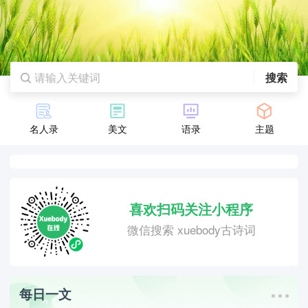
搜索
名人录
美文
语录
主题
喜欢扫码关注小程序
微信搜索 xuebody古诗词
每日一文