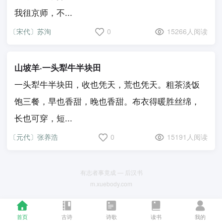
我徂京师，不...
〔宋代〕苏洵
0
15266人阅读
山坡羊·一头犁牛半块田
一头犁牛半块田，收也凭天，荒也凭天。粗茶淡饭
饱三餐，早也香甜，晚也香甜。布衣得暖胜丝绵，
长也可穿，短...
〔元代〕张养浩
0
15191人阅读
有志者事竟成 — 后汉书
m.xuebody.com
首页
古诗
诗歌
读书
我的