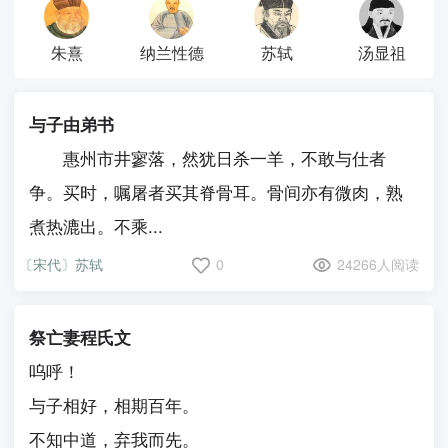
朱熹
纳兰性德
苏轼
汤显祖
与子由弟书
惠州市井寥落，然犹日杀一羊，不敢与仕者
争。买时，嘱屠者买其脊骨耳。骨间亦有微肉，熟
煮热漉出。不乘...
〔宋代〕苏轼
0
24266人阅读
祭亡妻程氏文
呜呼！
与子相好，相期百年。
不知中道，弃我而先。