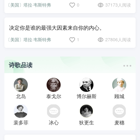
〔美国〕塔拉·韦斯特弗
0
37173人阅读
决定你是谁的最强大因素来自你的内心。
〔美国〕塔拉·韦斯特弗
1
27806人阅读
诗歌品读
北岛
泰戈尔
博尔赫斯
顾城
裴多菲
冰心
狄更生
麦穗