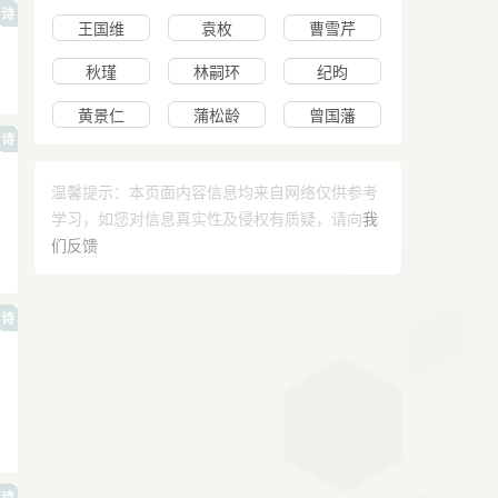
诗
王国维
袁枚
曹雪芹
秋瑾
林嗣环
纪昀
黄景仁
蒲松龄
曾国藩
诗
温馨提示：本页面内容信息均来自网络仅供参考
学习，如您对信息真实性及侵权有质疑，请向
我
们反馈
诗
诗