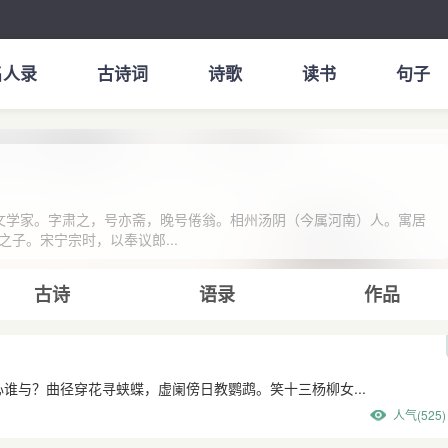
名人录
古诗词
诗歌
读书
句子
，南宋文学家。字肃之，号亦斋，晚号倦翁。相州汤阴（今属河南）人。寓居
子。宋宁宗时，以奉议郎...
古诗
语录
作品
谁与？曲径穿花寻蛱蝶，虚阑傍日教鹦鹉。笑十三杨柳女...
人气(525)