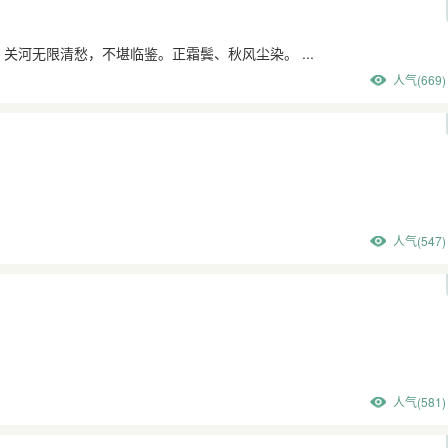
河无限清愁，不堪临鉴。正霜鬓、秋风尘染。 ...
人气(669)
人气(547)
人气(581)