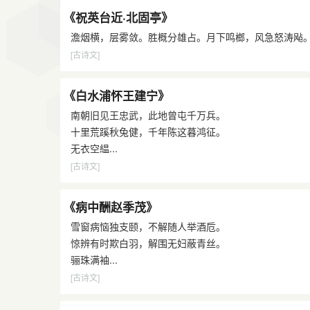
《祝英台近·北固亭》
澹烟横，层雾敛。胜概分雄占。月下鸣榔，风急怒涛飐。关
[古诗文]
《白水浦怀王建宁》
南朝旧见王忠武，此地曾屯千万兵。
十里荒蹊秋兔健，千年陈这暮鸿征。
无衣空緼...
[古诗文]
《病中酬赵季茂》
雪窗病恼独支颐，不解随人举酒卮。
惊辨有时欺白羽，解围无妇蔽青丝。
骊珠满袖...
[古诗文]