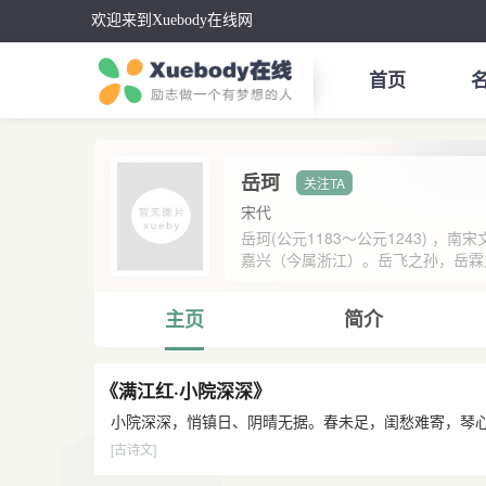
欢迎来到Xuebody在线网
首页
岳珂
宋代
岳珂(公元1183～公元1243) 
嘉兴（今属浙江）。岳飞之孙，岳霖之
主页
简介
《满江红·小院深深》
小院深深，悄镇日、阴晴无据。春未足，闺愁难寄，琴心
[古诗文]