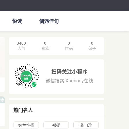
悦读
偶遇佳句
3400
0
0
0
人气
喜欢
作品
句子
扫码关注小程序
微信搜索 Xuebody在线
诗
热门名人
纳兰性德
郑燮
龚自珍