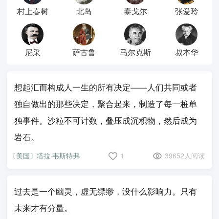
村上春树
北岛
泰戈尔
张爱玲
尼采
萨古鲁
马尔克斯
叔本华
想起汇而构成人一生的所有决定——人们共同或者
独自做出的那些决定，聚合起来，制造了每一桩单
独事件。沙粒不可计数，叠压成沉积物，然后成为
岩石。
〔美国〕塔拉·韦斯特弗
1
39652人阅读
过去是一个幽灵，虚无缥缈，没什么影响力。只有
未来才有分量。