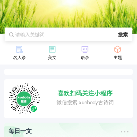
搜索
名人录
美文
语录
主题
喜欢扫码关注小程序
微信搜索 xuebody古诗词
每日一文