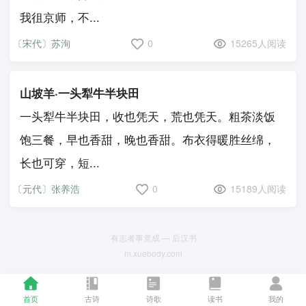
我徂京师，不...
〔宋代〕苏洵
0
15265人阅读
山坡羊·一头犁牛半块田
一头犁牛半块田，收也凭天，荒也凭天。粗茶淡饭
饱三餐，早也香甜，晚也香甜。布衣得暖胜丝绵，
长也可穿，短...
〔元代〕张养浩
0
15189人阅读
有志者事竟成 — 后汉书
m.xuebody.com
首页
古诗
诗歌
读书
我的