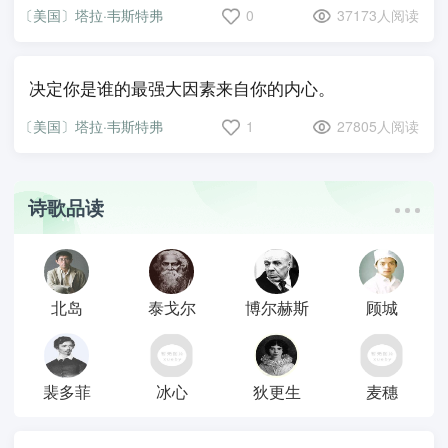
〔美国〕塔拉·韦斯特弗
0
37173人阅读
决定你是谁的最强大因素来自你的内心。
〔美国〕塔拉·韦斯特弗
1
27805人阅读
诗歌品读
北岛
泰戈尔
博尔赫斯
顾城
裴多菲
冰心
狄更生
麦穗