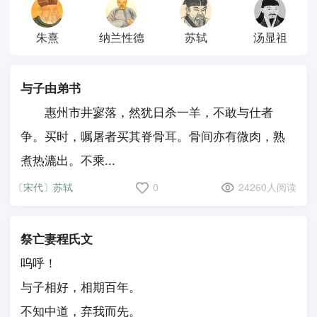
朱熹
纳兰性德
苏轼
汤显祖
与子由弟书
惠州市井寥落，然犹日杀一羊，不敢与仕者
争。买时，嘱屠者买其脊骨耳。骨间亦有微肉，熟
煮热漉出。不乘...
〔宋代〕苏轼
0
24260人阅读
祭亡妻程氏文
呜呼！
与子相好，相期百年。
不知中道，弃我而先。