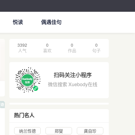
悦读
偶遇佳句
3392
0
0
0
人气
喜欢
作品
句子
扫码关注小程序
微信搜索 Xuebody在线
诗
热门名人
纳兰性德
郑燮
龚自珍