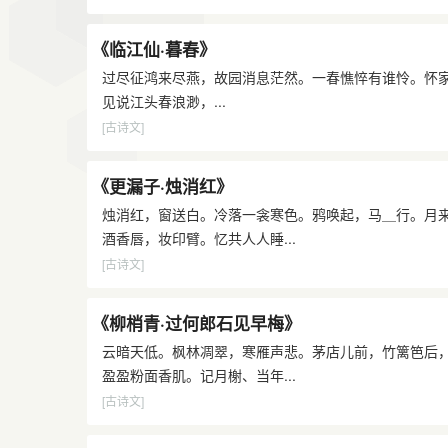
《临江仙·暮春》
过尽征鸿来尽燕，故园消息茫然。一春憔悴有谁怜。怀
见说江头春浪渺，...
[古诗文]
《更漏子·烛消红》
烛消红，窗送白。冷落一衾寒色。鸦唤起，马＿行。月
酒香唇，妆印臂。忆共人人睡...
[古诗文]
《柳梢青·过何郎石见早梅》
云暗天低。枫林凋翠，寒雁声悲。茅店儿前，竹篱笆后
盈盈粉面香肌。记月榭、当年...
[古诗文]