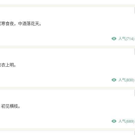
家寒食夜，中酒落花天。
人气(714)
来衣上明。
人气(830)
，初见横枝。
人气(689)