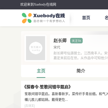
欢迎来到Xuebody在线网
首页
赵长卿
宋代
赵长卿号仙源居士。江西南丰人。宋
嘉定末前后在世。从作品中可知他少时
主页
简介
《探春令·笙歌间错华筵启》
笙歌间错华筵启。喜新春新岁。菜传纤手青丝细。和气
幡儿胜儿都姑媂。戴得更忔...
[古诗文]