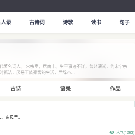
名人录
古诗词
诗歌
读书
句子
代著名词人。 宋宗室，居南丰。生平事迹不详，曾赴漕试，约宋宁宗
孤洁，厌恶王族豪奢的生活，后辞帝...
古诗
语录
作品
入、东风里。
人气(1263)