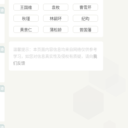
王国维
袁枚
曹雪芹
诗
秋瑾
林嗣环
纪昀
黄景仁
蒲松龄
曾国藩
温馨提示：本页面内容信息均来自网络仅供参考
诗
学习，如您对信息真实性及侵权有质疑，请向
我
们反馈
诗
诗