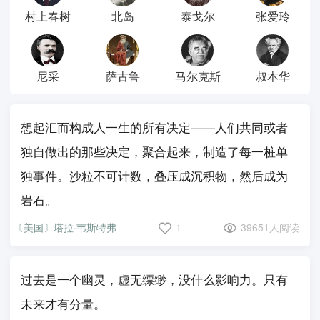
村上春树
北岛
泰戈尔
张爱玲
尼采
萨古鲁
马尔克斯
叔本华
想起汇而构成人一生的所有决定——人们共同或者
独自做出的那些决定，聚合起来，制造了每一桩单
独事件。沙粒不可计数，叠压成沉积物，然后成为
岩石。
〔美国〕塔拉·韦斯特弗
1
39651人阅读
过去是一个幽灵，虚无缥缈，没什么影响力。只有
未来才有分量。