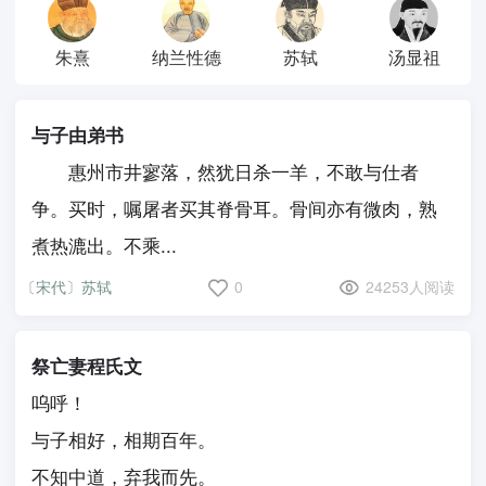
朱熹
纳兰性德
苏轼
汤显祖
与子由弟书
惠州市井寥落，然犹日杀一羊，不敢与仕者
争。买时，嘱屠者买其脊骨耳。骨间亦有微肉，熟
煮热漉出。不乘...
〔宋代〕苏轼
0
24253人阅读
祭亡妻程氏文
呜呼！
与子相好，相期百年。
不知中道，弃我而先。