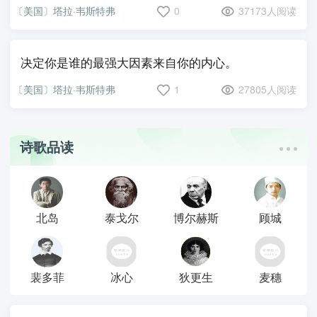
〔美国〕塔拉·韦斯特弗
0
37173人阅读
决定你是谁的最强大因素来自你的内心。
〔美国〕塔拉·韦斯特弗
1
27805人阅读
诗歌品读
北岛
泰戈尔
博尔赫斯
顾城
裴多菲
冰心
狄更生
麦穗