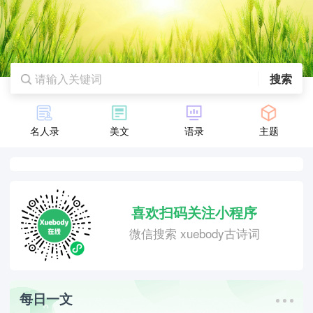
搜索
名人录
美文
语录
主题
喜欢扫码关注小程序
微信搜索 xuebody古诗词
每日一文