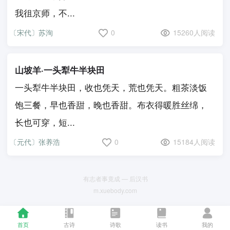
我徂京师，不...
〔宋代〕苏洵
0
15260人阅读
山坡羊·一头犁牛半块田
一头犁牛半块田，收也凭天，荒也凭天。粗茶淡饭
饱三餐，早也香甜，晚也香甜。布衣得暖胜丝绵，
长也可穿，短...
〔元代〕张养浩
0
15184人阅读
有志者事竟成 — 后汉书
m.xuebody.com
首页
古诗
诗歌
读书
我的