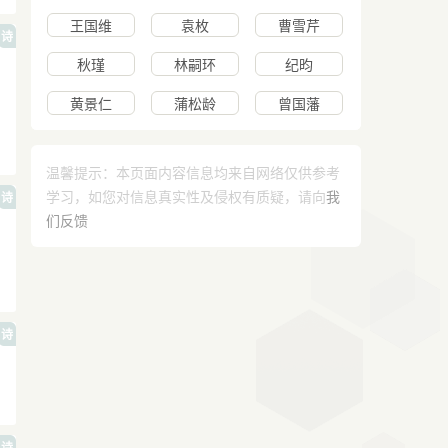
王国维
袁枚
曹雪芹
诗
秋瑾
林嗣环
纪昀
黄景仁
蒲松龄
曾国藩
温馨提示：本页面内容信息均来自网络仅供参考
学习，如您对信息真实性及侵权有质疑，请向
我
诗
们反馈
诗
诗