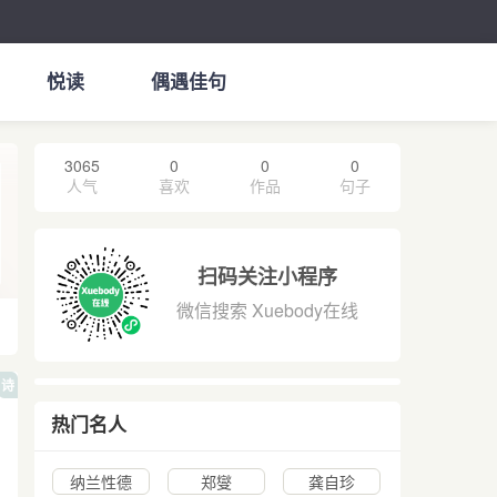
悦读
偶遇佳句
3065
0
0
0
人气
喜欢
作品
句子
扫码关注小程序
微信搜索 Xuebody在线
诗
热门名人
纳兰性德
郑燮
龚自珍