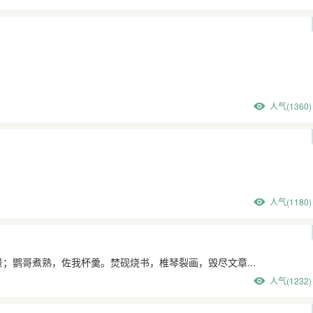
人气(1360)
人气(1180)
；鹦哥煮熟，佐我杯羹。焚砚烧书，椎琴裂画，毁尽文章...
人气(1232)