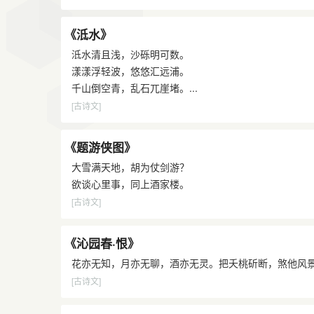
《泜水》
泜水清且浅，沙砾明可数。
漾漾浮轻波，悠悠汇远浦。
千山倒空青，乱石兀崖堵。...
[古诗文]
《题游侠图》
大雪满天地，胡为仗剑游？
欲谈心里事，同上酒家楼。
[古诗文]
《沁园春·恨》
花亦无知，月亦无聊，酒亦无灵。把夭桃斫断，煞他风景
[古诗文]