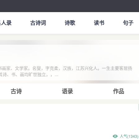
名人录
古诗词
诗歌
读书
句子
吏、书画家、文学家。名燮，字克柔，汉族，江苏兴化人。一生主要客居扬
诗、书、画均旷世独立，，...
古诗
语录
作品
人气(1343)