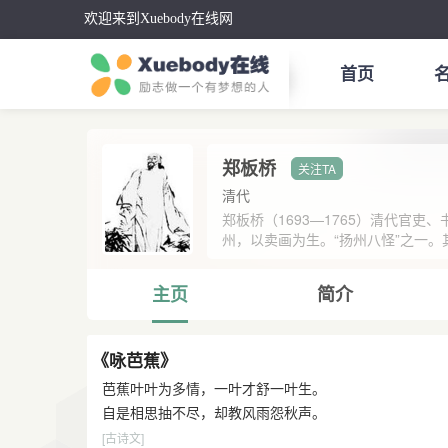
欢迎来到Xuebody在线网
首页
郑板桥
清代
郑板桥（1693—1765）清代官
州，以卖画为生。“扬州八怪”之一。其
主页
简介
《咏芭蕉》
芭蕉叶叶为多情，一叶才舒一叶生。
自是相思抽不尽，却教风雨怨秋声。
[古诗文]