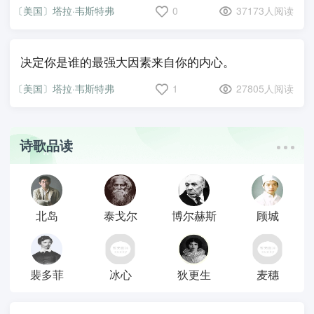
〔美国〕塔拉·韦斯特弗
0
37173人阅读
决定你是谁的最强大因素来自你的内心。
〔美国〕塔拉·韦斯特弗
1
27805人阅读
诗歌品读
北岛
泰戈尔
博尔赫斯
顾城
裴多菲
冰心
狄更生
麦穗