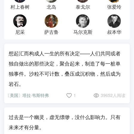
村上春树
北岛
泰戈尔
张爱玲
尼采
萨古鲁
马尔克斯
叔本华
想起汇而构成人一生的所有决定——人们共同或者
独自做出的那些决定，聚合起来，制造了每一桩单
独事件。沙粒不可计数，叠压成沉积物，然后成为
岩石。
〔美国〕塔拉·韦斯特弗
1
39652人阅读
过去是一个幽灵，虚无缥缈，没什么影响力。只有
未来才有分量。