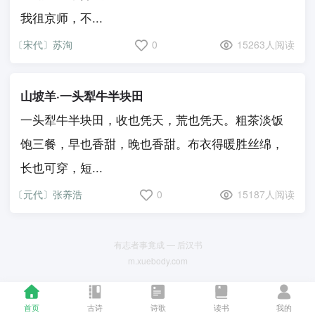
我徂京师，不...
〔宋代〕苏洵
0
15263人阅读
山坡羊·一头犁牛半块田
一头犁牛半块田，收也凭天，荒也凭天。粗茶淡饭
饱三餐，早也香甜，晚也香甜。布衣得暖胜丝绵，
长也可穿，短...
〔元代〕张养浩
0
15187人阅读
有志者事竟成 — 后汉书
m.xuebody.com
首页
古诗
诗歌
读书
我的