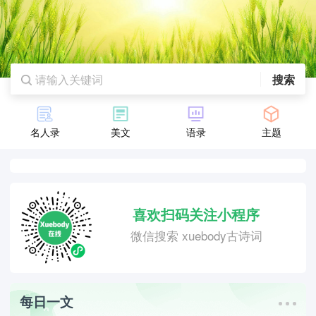
搜索
名人录
美文
语录
主题
喜欢扫码关注小程序
微信搜索 xuebody古诗词
每日一文