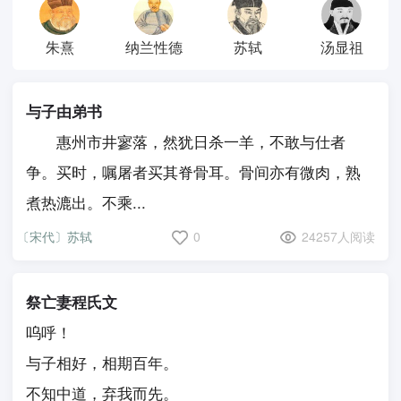
朱熹
纳兰性德
苏轼
汤显祖
与子由弟书
惠州市井寥落，然犹日杀一羊，不敢与仕者
争。买时，嘱屠者买其脊骨耳。骨间亦有微肉，熟
煮热漉出。不乘...
〔宋代〕苏轼
0
24257人阅读
祭亡妻程氏文
呜呼！
与子相好，相期百年。
不知中道，弃我而先。