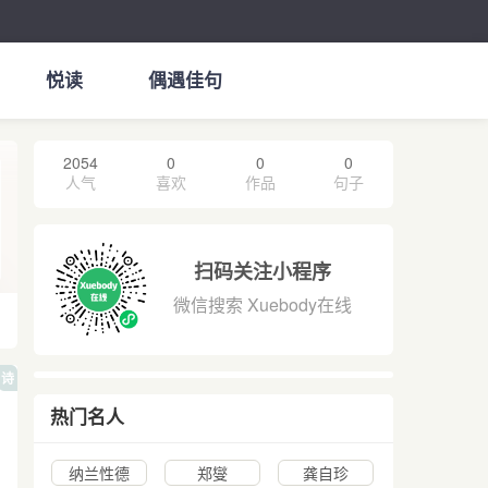
悦读
偶遇佳句
2054
0
0
0
人气
喜欢
作品
句子
扫码关注小程序
微信搜索 Xuebody在线
诗
热门名人
纳兰性德
郑燮
龚自珍