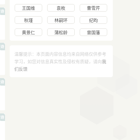
王国维
袁枚
曹雪芹
诗
秋瑾
林嗣环
纪昀
黄景仁
蒲松龄
曾国藩
诗
温馨提示：本页面内容信息均来自网络仅供参考
学习，如您对信息真实性及侵权有质疑，请向
我
们反馈
诗
诗