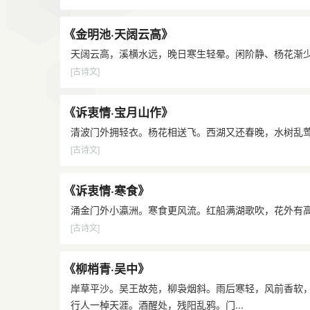
《金明池·天阔云高》
天阔云高，溪横水远，晚日寒生轻晕。闲阶静、杨花渐少
[古诗文]
《诉衷情·宝月山作》
清波门外拥轻衣。杨花相送飞。西湖又还春晚，水树乱莺
[古诗文]
《诉衷情·寒食》
涌金门外小瀛洲。寒食更风流。红船满湖歌吹，花外有高
[古诗文]
《柳梢青·吴中》
岸草平沙。吴王故苑，柳袅烟斜。雨后寒轻，风前香软
行人一棹天涯。酒醒处，残阳乱鸦。门...