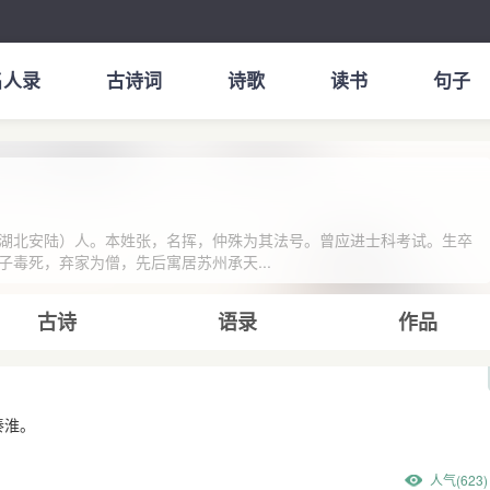
名人录
古诗词
诗歌
读书
句子
湖北安陆）人。本姓张，名挥，仲殊为其法号。曾应进士科考试。生卒
毒死，弃家为僧，先后寓居苏州承天...
古诗
语录
作品
秦淮。
人气(623)