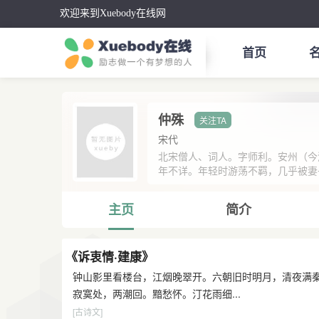
欢迎来到Xuebody在线网
首页
仲殊
宋代
北宋僧人、词人。字师利。安州（今
年不详。年轻时游荡不羁，几乎被妻子
主页
简介
《诉衷情·建康》
钟山影里看楼台，江烟晚翠开。六朝旧时明月，清夜满
寂寞处，两潮回。黯愁怀。汀花雨细...
[古诗文]