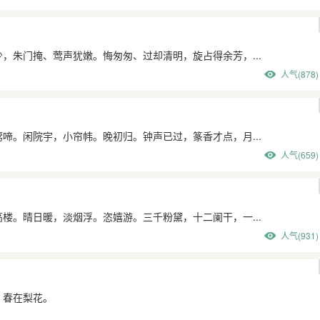
，朱门掩、莺声犹嫩。悔匆匆、过却清明，旋占得余芳，...
人气(878)
啼。闲院宇，小帘帏。晚初归。钟声已过，篆香才点，月...
人气(659)
楼。晴日暖，淡烟浮。恣嬉游。三千粉黛，十二阑干，一...
人气(931)
，春在梨花。