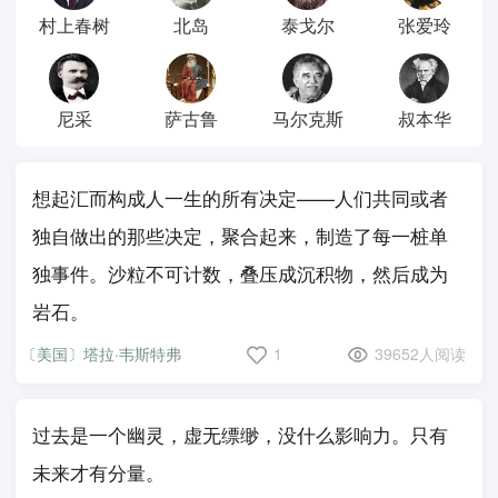
村上春树
北岛
泰戈尔
张爱玲
尼采
萨古鲁
马尔克斯
叔本华
想起汇而构成人一生的所有决定——人们共同或者
独自做出的那些决定，聚合起来，制造了每一桩单
独事件。沙粒不可计数，叠压成沉积物，然后成为
岩石。
〔美国〕塔拉·韦斯特弗
1
39652人阅读
过去是一个幽灵，虚无缥缈，没什么影响力。只有
未来才有分量。