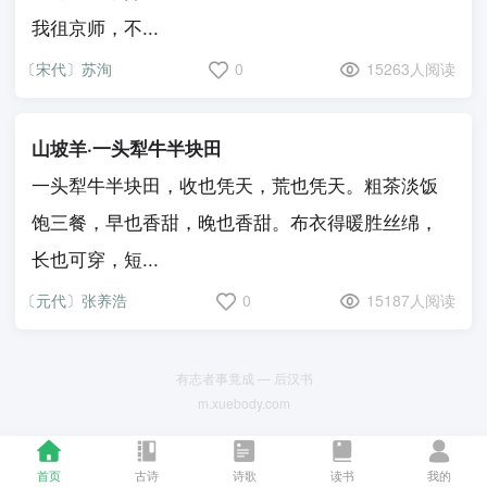
我徂京师，不...
〔宋代〕苏洵
0
15263人阅读
山坡羊·一头犁牛半块田
一头犁牛半块田，收也凭天，荒也凭天。粗茶淡饭
饱三餐，早也香甜，晚也香甜。布衣得暖胜丝绵，
长也可穿，短...
〔元代〕张养浩
0
15187人阅读
有志者事竟成 — 后汉书
m.xuebody.com
首页
古诗
诗歌
读书
我的