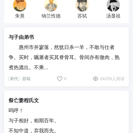
朱熹
纳兰性德
苏轼
汤显祖
与子由弟书
惠州市井寥落，然犹日杀一羊，不敢与仕者
争。买时，嘱屠者买其脊骨耳。骨间亦有微肉，熟
煮热漉出。不乘...
〔宋代〕苏轼
0
24258人阅读
祭亡妻程氏文
呜呼！
与子相好，相期百年。
不知中道，弃我而先。