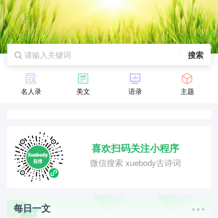
搜索
名人录
美文
语录
主题
喜欢扫码关注小程序
微信搜索 xuebody古诗词
每日一文