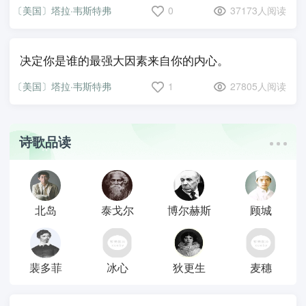
〔美国〕塔拉·韦斯特弗
0
37173人阅读
决定你是谁的最强大因素来自你的内心。
〔美国〕塔拉·韦斯特弗
1
27805人阅读
诗歌品读
北岛
泰戈尔
博尔赫斯
顾城
裴多菲
冰心
狄更生
麦穗