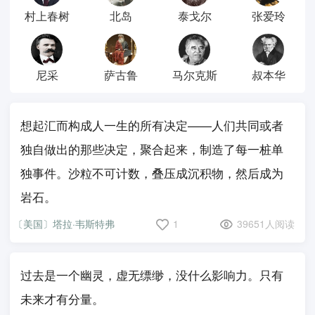
村上春树
北岛
泰戈尔
张爱玲
尼采
萨古鲁
马尔克斯
叔本华
想起汇而构成人一生的所有决定——人们共同或者
独自做出的那些决定，聚合起来，制造了每一桩单
独事件。沙粒不可计数，叠压成沉积物，然后成为
岩石。
〔美国〕塔拉·韦斯特弗
1
39651人阅读
过去是一个幽灵，虚无缥缈，没什么影响力。只有
未来才有分量。