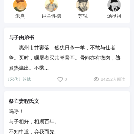
朱熹
纳兰性德
苏轼
汤显祖
与子由弟书
惠州市井寥落，然犹日杀一羊，不敢与仕者
争。买时，嘱屠者买其脊骨耳。骨间亦有微肉，熟
煮热漉出。不乘...
〔宋代〕苏轼
0
24252人阅读
祭亡妻程氏文
呜呼！
与子相好，相期百年。
不知中道，弃我而先。