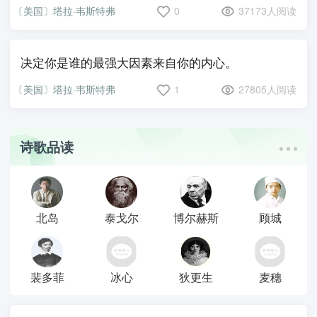
〔美国〕塔拉·韦斯特弗
0
37173人阅读
决定你是谁的最强大因素来自你的内心。
〔美国〕塔拉·韦斯特弗
1
27805人阅读
诗歌品读
北岛
泰戈尔
博尔赫斯
顾城
裴多菲
冰心
狄更生
麦穗