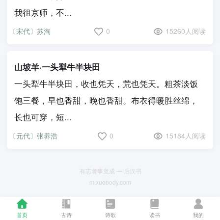
我徂京师，不...
〔宋代〕苏洵
0
15260人阅读
山坡羊·一头犁牛半块田
一头犁牛半块田，收也凭天，荒也凭天。粗茶淡饭
饱三餐，早也香甜，晚也香甜。布衣得暖胜丝绵，
长也可穿，短...
〔元代〕张养浩
0
15184人阅读
有志者事竟成 — 后汉书
m.xuebody.com
首页
古诗
诗歌
读书
我的