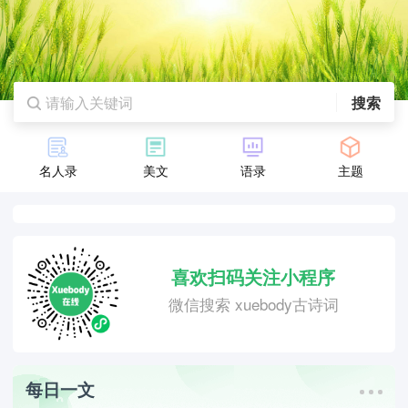
搜索
名人录
美文
语录
主题
喜欢扫码关注小程序
微信搜索 xuebody古诗词
每日一文