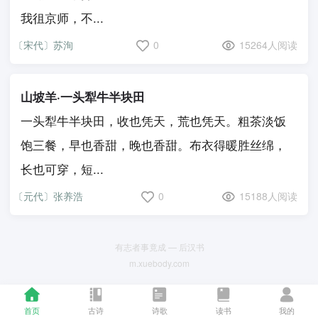
我徂京师，不...
〔宋代〕苏洵
0
15264人阅读
山坡羊·一头犁牛半块田
一头犁牛半块田，收也凭天，荒也凭天。粗茶淡饭
饱三餐，早也香甜，晚也香甜。布衣得暖胜丝绵，
长也可穿，短...
〔元代〕张养浩
0
15188人阅读
有志者事竟成 — 后汉书
m.xuebody.com
首页
古诗
诗歌
读书
我的