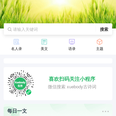
搜索
名人录
美文
语录
主题
喜欢扫码关注小程序
微信搜索 xuebody古诗词
每日一文