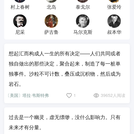
村上春树
北岛
泰戈尔
张爱玲
尼采
萨古鲁
马尔克斯
叔本华
想起汇而构成人一生的所有决定——人们共同或者
独自做出的那些决定，聚合起来，制造了每一桩单
独事件。沙粒不可计数，叠压成沉积物，然后成为
岩石。
〔美国〕塔拉·韦斯特弗
1
39652人阅读
过去是一个幽灵，虚无缥缈，没什么影响力。只有
未来才有分量。