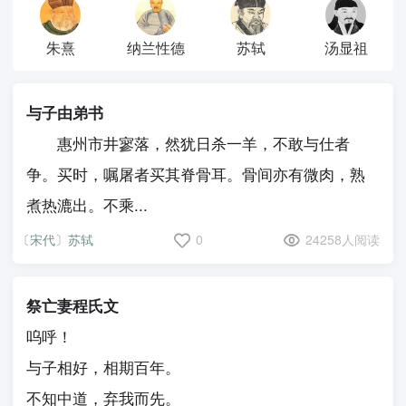
朱熹
纳兰性德
苏轼
汤显祖
与子由弟书
惠州市井寥落，然犹日杀一羊，不敢与仕者
争。买时，嘱屠者买其脊骨耳。骨间亦有微肉，熟
煮热漉出。不乘...
〔宋代〕苏轼
0
24258人阅读
祭亡妻程氏文
呜呼！
与子相好，相期百年。
不知中道，弃我而先。