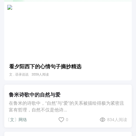
看夕阳西下的心情句子摘抄精选
文 . 语录说说
3559人阅读
鲁米诗歌中的自然与爱
在鲁米的诗歌中，“自然”与“爱”的关系被描绘得极为紧密且
富有哲理，自然不仅是他诗...
〔文〕网络
0
834人阅读