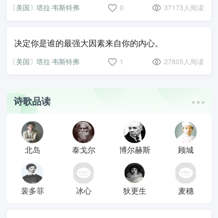
〔美国〕塔拉·韦斯特弗
0
37173人阅读
决定你是谁的最强大因素来自你的内心。
〔美国〕塔拉·韦斯特弗
1
27805人阅读
诗歌品读
北岛
泰戈尔
博尔赫斯
顾城
裴多菲
冰心
狄更生
麦穗