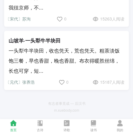
我徂京师，不...
〔宋代〕苏洵
0
15263人阅读
山坡羊·一头犁牛半块田
一头犁牛半块田，收也凭天，荒也凭天。粗茶淡饭
饱三餐，早也香甜，晚也香甜。布衣得暖胜丝绵，
长也可穿，短...
〔元代〕张养浩
0
15187人阅读
有志者事竟成 — 后汉书
m.xuebody.com
首页
古诗
诗歌
读书
我的