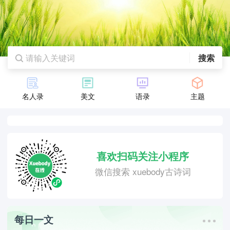
搜索
名人录
美文
语录
主题
喜欢扫码关注小程序
微信搜索 xuebody古诗词
每日一文