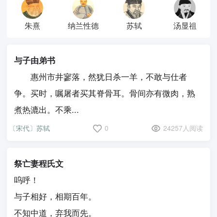
朱熹
纳兰性德
苏轼
汤显祖
与子由弟书
惠州市井寥落，然犹日杀一羊，不敢与仕者
争。买时，嘱屠者买其脊骨耳。骨间亦有微肉，熟
煮热漉出。不乘...
〔宋代〕苏轼
0
24257人阅读
祭亡妻程氏文
呜呼！
与子相好，相期百年。
不知中道，弃我而先。