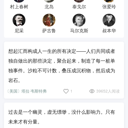
村上春树
北岛
泰戈尔
张爱玲
尼采
萨古鲁
马尔克斯
叔本华
想起汇而构成人一生的所有决定——人们共同或者
独自做出的那些决定，聚合起来，制造了每一桩单
独事件。沙粒不可计数，叠压成沉积物，然后成为
岩石。
〔美国〕塔拉·韦斯特弗
1
39652人阅读
过去是一个幽灵，虚无缥缈，没什么影响力。只有
未来才有分量。