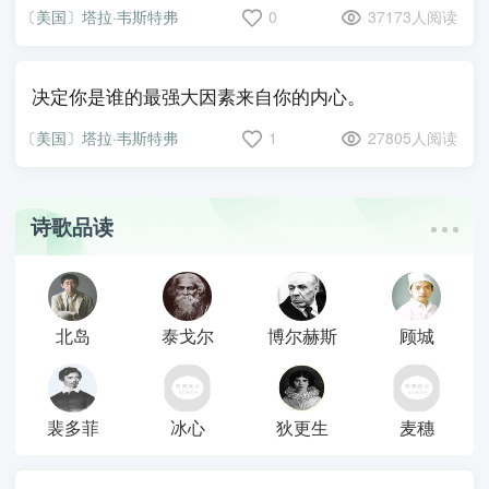
〔美国〕塔拉·韦斯特弗
0
37173人阅读
决定你是谁的最强大因素来自你的内心。
〔美国〕塔拉·韦斯特弗
1
27805人阅读
诗歌品读
北岛
泰戈尔
博尔赫斯
顾城
裴多菲
冰心
狄更生
麦穗