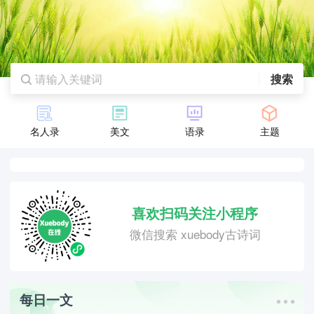
搜索
名人录
美文
语录
主题
喜欢扫码关注小程序
微信搜索 xuebody古诗词
每日一文