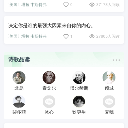
〔美国〕塔拉·韦斯特弗
0
37173人阅读
决定你是谁的最强大因素来自你的内心。
〔美国〕塔拉·韦斯特弗
1
27805人阅读
诗歌品读
北岛
泰戈尔
博尔赫斯
顾城
裴多菲
冰心
狄更生
麦穗