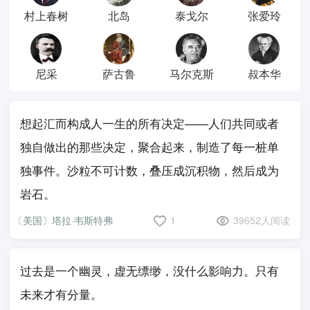
村上春树
北岛
泰戈尔
张爱玲
尼采
萨古鲁
马尔克斯
叔本华
想起汇而构成人一生的所有决定——人们共同或者
独自做出的那些决定，聚合起来，制造了每一桩单
独事件。沙粒不可计数，叠压成沉积物，然后成为
岩石。
〔美国〕塔拉·韦斯特弗
1
39652人阅读
过去是一个幽灵，虚无缥缈，没什么影响力。只有
未来才有分量。