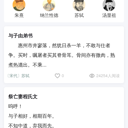
朱熹
纳兰性德
苏轼
汤显祖
与子由弟书
惠州市井寥落，然犹日杀一羊，不敢与仕者
争。买时，嘱屠者买其脊骨耳。骨间亦有微肉，熟
煮热漉出。不乘...
〔宋代〕苏轼
0
24254人阅读
祭亡妻程氏文
呜呼！
与子相好，相期百年。
不知中道，弃我而先。