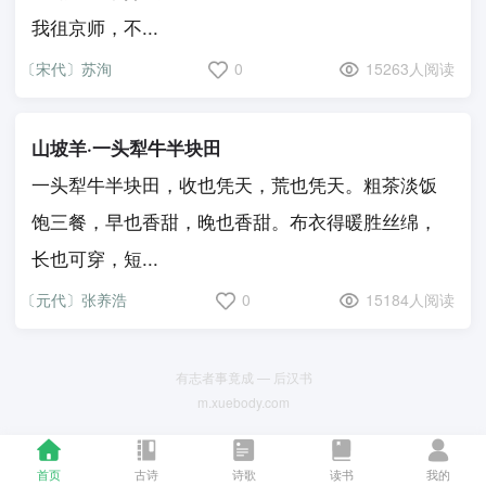
我徂京师，不...
〔宋代〕苏洵
0
15263人阅读
山坡羊·一头犁牛半块田
一头犁牛半块田，收也凭天，荒也凭天。粗茶淡饭
饱三餐，早也香甜，晚也香甜。布衣得暖胜丝绵，
长也可穿，短...
〔元代〕张养浩
0
15184人阅读
有志者事竟成 — 后汉书
m.xuebody.com
首页
古诗
诗歌
读书
我的