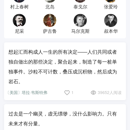
村上春树
北岛
泰戈尔
张爱玲
尼采
萨古鲁
马尔克斯
叔本华
想起汇而构成人一生的所有决定——人们共同或者
独自做出的那些决定，聚合起来，制造了每一桩单
独事件。沙粒不可计数，叠压成沉积物，然后成为
岩石。
〔美国〕塔拉·韦斯特弗
1
39652人阅读
过去是一个幽灵，虚无缥缈，没什么影响力。只有
未来才有分量。