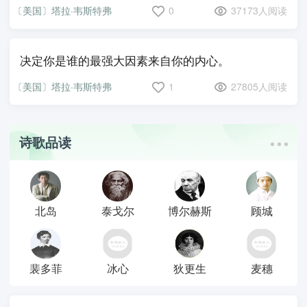
〔美国〕塔拉·韦斯特弗
0
37173人阅读
决定你是谁的最强大因素来自你的内心。
〔美国〕塔拉·韦斯特弗
1
27805人阅读
诗歌品读
北岛
泰戈尔
博尔赫斯
顾城
裴多菲
冰心
狄更生
麦穗