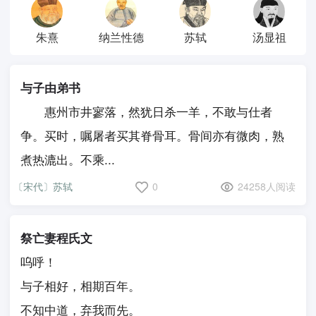
朱熹
纳兰性德
苏轼
汤显祖
与子由弟书
惠州市井寥落，然犹日杀一羊，不敢与仕者
争。买时，嘱屠者买其脊骨耳。骨间亦有微肉，熟
煮热漉出。不乘...
〔宋代〕苏轼
0
24258人阅读
祭亡妻程氏文
呜呼！
与子相好，相期百年。
不知中道，弃我而先。