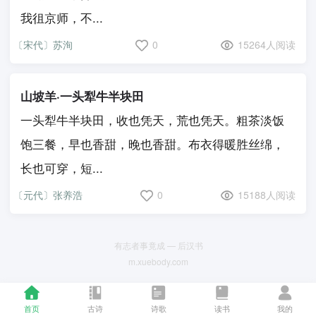
我徂京师，不...
〔宋代〕苏洵
0
15264人阅读
山坡羊·一头犁牛半块田
一头犁牛半块田，收也凭天，荒也凭天。粗茶淡饭
饱三餐，早也香甜，晚也香甜。布衣得暖胜丝绵，
长也可穿，短...
〔元代〕张养浩
0
15188人阅读
有志者事竟成 — 后汉书
m.xuebody.com
首页
古诗
诗歌
读书
我的