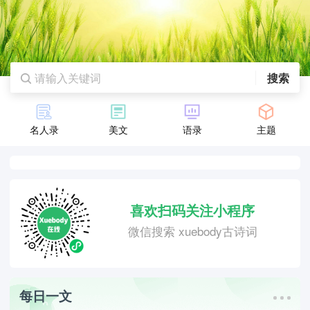
搜索
名人录
美文
语录
主题
喜欢扫码关注小程序
微信搜索 xuebody古诗词
每日一文