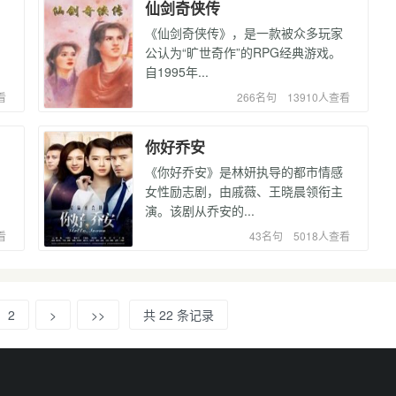
仙剑奇侠传
《仙剑奇侠传》，是一款被众多玩家
公认为“旷世奇作”的RPG经典游戏。
自1995年...
看
266名句
13910人查看
你好乔安
《你好乔安》是林妍执导的都市情感
女性励志剧，由戚薇、王晓晨领衔主
演。该剧从乔安的...
看
43名句
5018人查看
2
>
>>
共 22 条记录