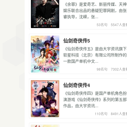
《余罪》是爱奇艺、新丽传媒、天神
娱乐联合出品的悬疑犯罪网剧，由张
睿执导，沈嵘，张...
53名句
5547人查
仙剑奇侠传5
《仙剑奇侠传五》是由大宇资讯旗下
软星科技（北京）有限公司所制作的
一款国产单机中文...
98名句
7302人查
仙剑奇侠传4
《仙剑奇侠传四》是国产单机角色扮
演游戏《仙剑奇侠传》系列的第五部
作品，由大宇资讯...
110名句
8491人查