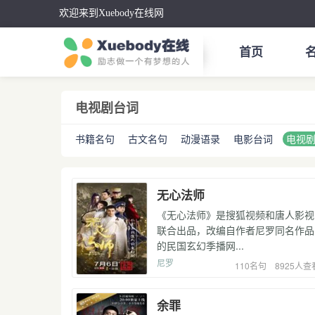
欢迎来到Xuebody在线网
首页
电视剧台词
书籍名句
古文名句
动漫语录
电影台词
电视
无心法师
《无心法师》是搜狐视频和唐人影视
联合出品，改编自作者尼罗同名作品
的民国玄幻季播网...
尼罗
110名句
8925人查
余罪