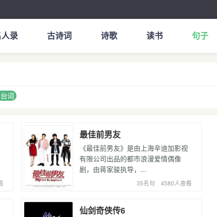
名人录
古诗词
诗歌
读书
句子
剧台词
最佳前男友
《最佳前男友》是由上海辛迪加影视
有限公司出品的都市浪漫爱情偶像
剧，由蒋家骏执导，...
看
35名句
4580人查看
仙剑奇侠传6