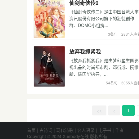
仙剑奇侠传2
《仙剑奇侠传二》是由中国台湾大宇
资讯股份有限公司旗下的狂徒创作
群、DOMO小组携...
3名句
2831人查
放弃我抓紧我
《放弃我抓紧我》是由梦幻星生园影
视出品的时尚都市剧，邓衍成、阮惟
新、陈国华执导，...
54名句
5055人查
<<
<
1
首页
|
古诗词
|
现代诗歌
|
名人语录
|
电子书
|
作者
Copyright © 2024 Xuebody在线 版权所有