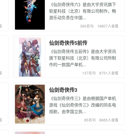
《仙剑奇侠传六》是由大宇资讯旗下
软星科技（北京）有限公司制作，畅
游乐动负责在中国...
看
365名句
16807人查看
仙剑奇侠传5前传
《仙剑奇侠传五前传》是由大宇资讯
旗下软星科技（北京）有限公司所制
作的一款国产单机...
看
137名句
8751人查看
仙剑奇侠传3
《仙剑奇侠传三》是由根据国产单机
游戏《仙剑奇侠传三》改编的同名电
视剧，由李国立执...
看
85名句
6665人查看