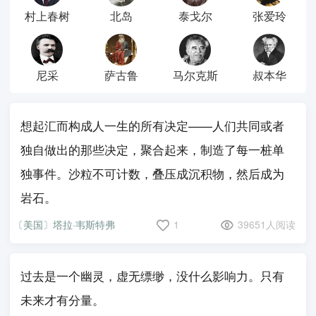
村上春树
北岛
泰戈尔
张爱玲
尼采
萨古鲁
马尔克斯
叔本华
想起汇而构成人一生的所有决定——人们共同或者
独自做出的那些决定，聚合起来，制造了每一桩单
独事件。沙粒不可计数，叠压成沉积物，然后成为
岩石。
〔美国〕塔拉·韦斯特弗
1
39651人阅读
过去是一个幽灵，虚无缥缈，没什么影响力。只有
未来才有分量。