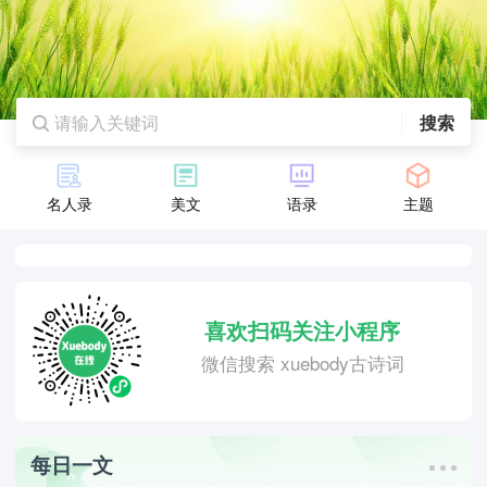
搜索
名人录
美文
语录
主题
喜欢扫码关注小程序
微信搜索 xuebody古诗词
每日一文