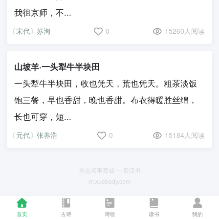
我徂京师，不...
〔宋代〕苏洵
0
15260人阅读
山坡羊·一头犁牛半块田
一头犁牛半块田，收也凭天，荒也凭天。粗茶淡饭
饱三餐，早也香甜，晚也香甜。布衣得暖胜丝绵，
长也可穿，短...
〔元代〕张养浩
0
15184人阅读
有志者事竟成 — 后汉书
m.xuebody.com
首页
古诗
诗歌
读书
我的