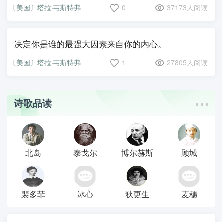
〔美国〕塔拉·韦斯特弗
0
37173人阅读
决定你是谁的最强大因素来自你的内心。
〔美国〕塔拉·韦斯特弗
1
27805人阅读
诗歌品读
北岛
泰戈尔
博尔赫斯
顾城
裴多菲
冰心
狄更生
麦穗