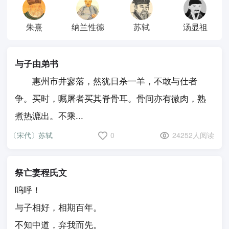
朱熹
纳兰性德
苏轼
汤显祖
与子由弟书
惠州市井寥落，然犹日杀一羊，不敢与仕者
争。买时，嘱屠者买其脊骨耳。骨间亦有微肉，熟
煮热漉出。不乘...
〔宋代〕苏轼
0
24252人阅读
祭亡妻程氏文
呜呼！
与子相好，相期百年。
不知中道，弃我而先。