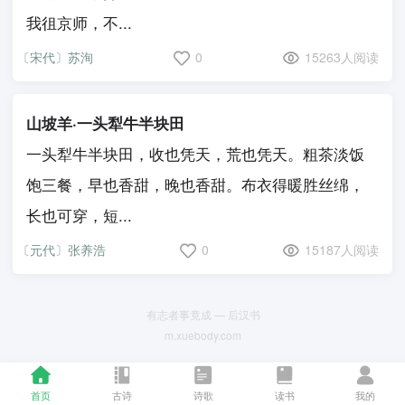
我徂京师，不...
〔宋代〕苏洵
0
15263人阅读
山坡羊·一头犁牛半块田
一头犁牛半块田，收也凭天，荒也凭天。粗茶淡饭
饱三餐，早也香甜，晚也香甜。布衣得暖胜丝绵，
长也可穿，短...
〔元代〕张养浩
0
15187人阅读
有志者事竟成 — 后汉书
m.xuebody.com
首页
古诗
诗歌
读书
我的