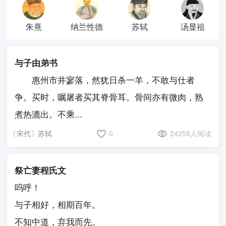
朱熹
纳兰性德
苏轼
汤显祖
与子由弟书
惠州市井寥落，然犹日杀一羊，不敢与仕者
争。买时，嘱屠者买其脊骨耳。骨间亦有微肉，熟
煮热漉出。不乘...
〔宋代〕苏轼
0
24258人阅读
祭亡妻程氏文
呜呼！
与子相好，相期百年。
不知中道，弃我而先。