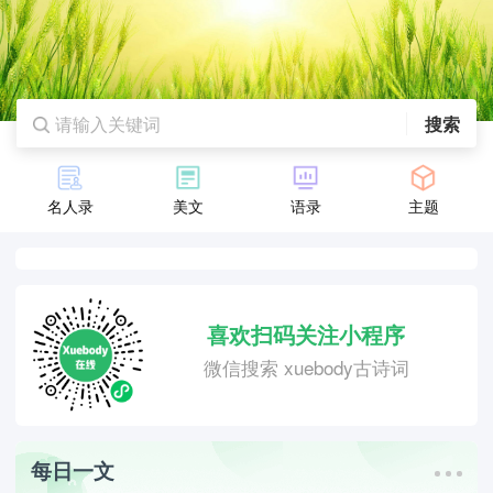
搜索
名人录
美文
语录
主题
喜欢扫码关注小程序
微信搜索 xuebody古诗词
每日一文