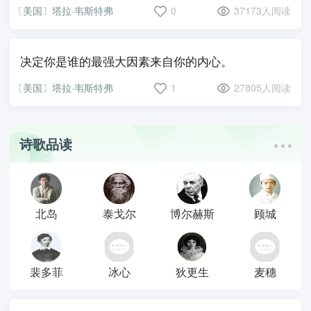
〔美国〕塔拉·韦斯特弗
0
37173人阅读
决定你是谁的最强大因素来自你的内心。
〔美国〕塔拉·韦斯特弗
1
27805人阅读
诗歌品读
北岛
泰戈尔
博尔赫斯
顾城
裴多菲
冰心
狄更生
麦穗