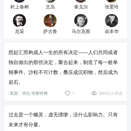
村上春树
北岛
泰戈尔
张爱玲
尼采
萨古鲁
马尔克斯
叔本华
想起汇而构成人一生的所有决定——人们共同或者
独自做出的那些决定，聚合起来，制造了每一桩单
独事件。沙粒不可计数，叠压成沉积物，然后成为
岩石。
〔美国〕塔拉·韦斯特弗
1
39652人阅读
过去是一个幽灵，虚无缥缈，没什么影响力。只有
未来才有分量。