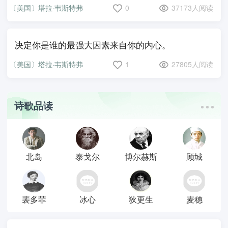
〔美国〕塔拉·韦斯特弗
0
37173人阅读
决定你是谁的最强大因素来自你的内心。
〔美国〕塔拉·韦斯特弗
1
27805人阅读
诗歌品读
北岛
泰戈尔
博尔赫斯
顾城
裴多菲
冰心
狄更生
麦穗