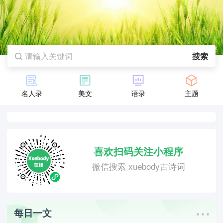
搜索
名人录
美文
语录
主题
喜欢扫码关注小程序
微信搜索 xuebody古诗词
每日一文