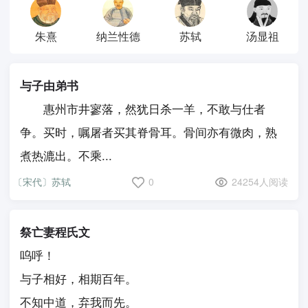
朱熹
纳兰性德
苏轼
汤显祖
与子由弟书
惠州市井寥落，然犹日杀一羊，不敢与仕者
争。买时，嘱屠者买其脊骨耳。骨间亦有微肉，熟
煮热漉出。不乘...
〔宋代〕苏轼
0
24254人阅读
祭亡妻程氏文
呜呼！
与子相好，相期百年。
不知中道，弃我而先。