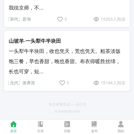
我徂京师，不...
〔宋代〕苏洵
0
15263人阅读
山坡羊·一头犁牛半块田
一头犁牛半块田，收也凭天，荒也凭天。粗茶淡饭
饱三餐，早也香甜，晚也香甜。布衣得暖胜丝绵，
长也可穿，短...
〔元代〕张养浩
0
15184人阅读
有志者事竟成 — 后汉书
m.xuebody.com
首页
古诗
诗歌
读书
我的