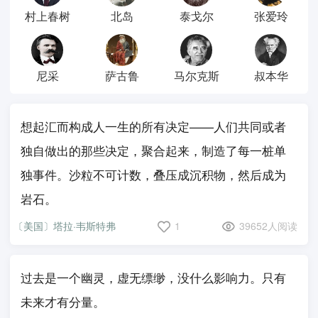
村上春树
北岛
泰戈尔
张爱玲
尼采
萨古鲁
马尔克斯
叔本华
想起汇而构成人一生的所有决定——人们共同或者
独自做出的那些决定，聚合起来，制造了每一桩单
独事件。沙粒不可计数，叠压成沉积物，然后成为
岩石。
〔美国〕塔拉·韦斯特弗
1
39652人阅读
过去是一个幽灵，虚无缥缈，没什么影响力。只有
未来才有分量。