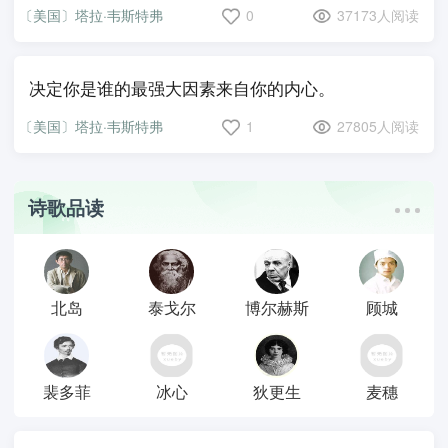
〔美国〕塔拉·韦斯特弗
0
37173人阅读
决定你是谁的最强大因素来自你的内心。
〔美国〕塔拉·韦斯特弗
1
27805人阅读
诗歌品读
北岛
泰戈尔
博尔赫斯
顾城
裴多菲
冰心
狄更生
麦穗