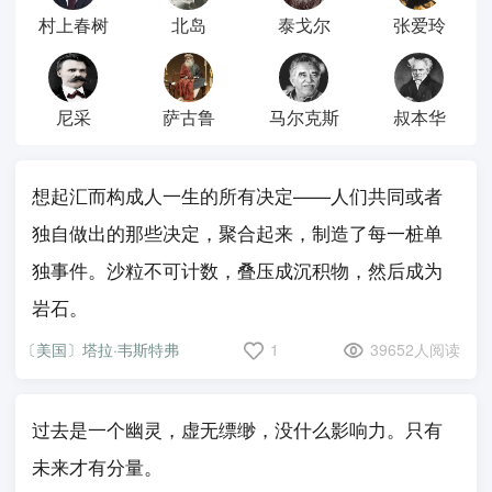
村上春树
北岛
泰戈尔
张爱玲
尼采
萨古鲁
马尔克斯
叔本华
想起汇而构成人一生的所有决定——人们共同或者
独自做出的那些决定，聚合起来，制造了每一桩单
独事件。沙粒不可计数，叠压成沉积物，然后成为
岩石。
〔美国〕塔拉·韦斯特弗
1
39652人阅读
过去是一个幽灵，虚无缥缈，没什么影响力。只有
未来才有分量。