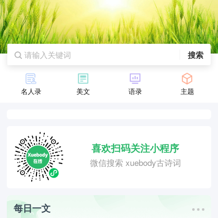
搜索
名人录
美文
语录
主题
喜欢扫码关注小程序
微信搜索 xuebody古诗词
每日一文