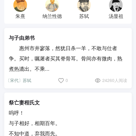
朱熹
纳兰性德
苏轼
汤显祖
与子由弟书
惠州市井寥落，然犹日杀一羊，不敢与仕者
争。买时，嘱屠者买其脊骨耳。骨间亦有微肉，熟
煮热漉出。不乘...
〔宋代〕苏轼
0
24260人阅读
祭亡妻程氏文
呜呼！
与子相好，相期百年。
不知中道，弃我而先。