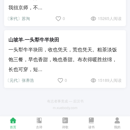
我徂京师，不...
〔宋代〕苏洵
0
15265人阅读
山坡羊·一头犁牛半块田
一头犁牛半块田，收也凭天，荒也凭天。粗茶淡饭
饱三餐，早也香甜，晚也香甜。布衣得暖胜丝绵，
长也可穿，短...
〔元代〕张养浩
0
15189人阅读
有志者事竟成 — 后汉书
m.xuebody.com
首页
古诗
诗歌
读书
我的