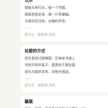
饮水
在我手指和大拇指中间
密码：事物自己呈现的形状都是那么光洁，
王佐良 译
而凯利吆喝着，戳打着他的非法分子：
只大声念着他自己，
那支粗壮的笔躺着。
水和地面都去到了它们的尽头。
她每天来打水，每一个早晨，
那家伙有了空间，又回到暗处，进食。
天才低哼着，直到礼堂死寂。
我要用它去挖掘。
黄灿然 译
摇摇晃晃走来，像一只老蝙蝠。
傅浩 译
这一行必须终结。
水泵的百日咳，水桶的声音，
然而我的心高扬，我知道我欢快地过了一生，
……
捅快满时响声逐渐减弱，
把一张上了焦油的鱼网织了又拆。
爱尔兰 · 谢默斯·希尼
宣告她在那儿。她那灰罩裙，
等鱼吃完了，网就会挂在墙上，
有麻点的白搪瓷吊桶，她那嗓门
象块字迹模糊的铜牌，钉在无未来的未来之上。
吱吱嘎嘎地响就像水泵的柄。
玩耍的方式
想起那些夜晚，满月飘过山墙，
阳光直穿过玻璃窗，在每张书桌上
月光倒穿过窗户映落于
寻找牛奶杯盖子、麦管和干面包屑
摆在桌上的水杯。又一次
音乐大踏步走来，向阳光挑战，
我低下头伸嘴去喝水，
……
粉笔灰把回忆和欲望掺合在一起。
忠实于杯上镌刻的忠告，
爱尔兰 · 谢默斯·希尼
我的教案说：教师将放送
嘴唇上掠过；“毋忘赐予者”。
贝多芬的第五协奏曲，
学生们可以在作文中自由表达
鼬鼠
他们自己。有人间：“我们能胡诌一气吗？”