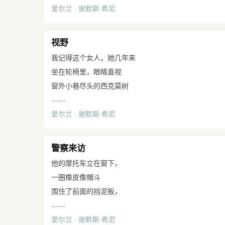
爱尔兰 · 谢默斯·希尼
平常遇到丧事，他总能从容对付——
大个子伊文斯说这是个严重打击。
我进屋时婴儿咕咕叫着，笑着
视野
摆动摇篮，我感到窘迫
我记得这个女人，她几年来
当老年人站起来和我握手，
坐在轮椅里，眼睛直视
告诉我他们“为我受苦而难过”，
窗外小巷尽头的西克莫树
有人低声对陌生人说，我是老大，
……
掉下叶子和长出叶子。
在学校做事，我母亲握着我的手
爱尔兰 · 谢默斯·希尼
直截地掠过角落里的电视，
边咳嗽边发出无泪的气愤的叹息。
患矮树病的狂遭的山楂树从，
十点钟，救护车到了，运来
同样一些风吹雨淋的小牛犊，
警察来访
护士们止了血、包扎好了的尸体。
同样一片狗舌草，同样一座山。
第二天早晨我走进屋去，雪花莲
他的摩托车立在窗下，
她稳固如那个大窗。
和蜡烛使床榻得到慰藉。六周来
一圈橡皮像帽斗
她的额明晰如那张轮奇的铬合金。
我还是第一次见到他。如今，脸苍白，
围住了前面的挡泥板，
她从未悲叹过并且从未
……
他左太阳穴上有紫色的血块，
两只粗大的手把
携带过一盎司多余的感情重量。
爱尔兰 · 谢默斯·希尼
他躺在四尺长的木箱里就像躺在儿童床里，
在阳光里发着热气，摩托的