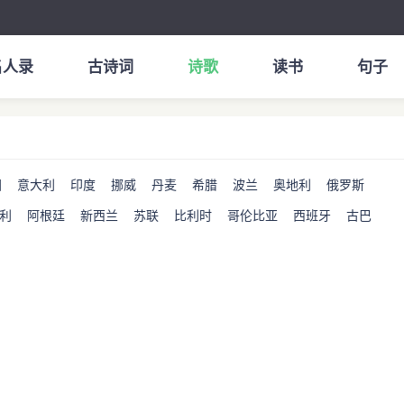
名人录
古诗词
诗歌
读书
句子
国
意大利
印度
挪威
丹麦
希腊
波兰
奥地利
俄罗斯
利
阿根廷
新西兰
苏联
比利时
哥伦比亚
西班牙
古巴