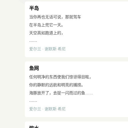
使新薯四散，我们捡在手中，
有没有甜菜、豌豆之类？”
我塞给老凯利光溜的银币，为啥
半岛
爱它们又凉又硬的味儿。
“没有。”可不是明明有一垄
我却说不清，他咕哝一句"去吧，
说真的，这老头子使铁铲的巧劲
当你再也无话可说，那就驾车
萝卜，在那边没种上
到那门楼上去"。居高而临，
就像他那老头子一样。
在半岛上兜它一天。
土豆的地里？我料到会有
我注视着这做买卖似的受孕。
我爷爷的土纳的泥沼地
天空高如跑道上的，
小作弊，默默坐着想
门，开了闩，光当当撞回到墙垣。
……
一天挖的泥炭比谁个都多。
地上没有标志所以你不会抵达
军营里的黑牢的样子。
那非法的种畜摸索着走出厩栏，
爱尔兰 · 谢默斯·希尼
有一次我给他送去一瓶牛奶，
而只是经过，尽管总是在绕着初见的陆地转。
他站起来，整了整
就好象一台转轨的老火车头似的不慢不急。
用纸团松松地塞住瓶口。他直起腰喝了，马上又干
在黄昏时分，地平线喝尽了大海和山岳，
他皮带上的警棍钩子，
他兜圈，打呼噜，嗅着。没有兴奋的喘息，
开了，
犁过的田野吞下了刷白的三角墙
鱼网
盖上了那本大帐簿，
只有和气的生意人似的从容不迫；
利索地把泥炭截短，切开，把土．
而你再次在黑暗中。于是回想
用双手戴好了警帽，
然后是笨拙而突如其来的一跃，
任何明净的东西使我们惊讶得目眩，
撩过肩，为找好泥炭，
上釉的前滩和倒影的原木，
一边说再见，一边瞧着我。
他那疙里疙瘩的前腿跨上了她的腰胯，
你的静默的远航和明亮的捕捞。
一直向下，向下挖掘。
把浪花撕成碎片的岩石，
窗外闪过一个影子。
冷漠得似辆坦克，他把生活撞击到家；
海豚放开了，去捉一闪而过的鱼……
白薯地的冷气，潮湿泥炭地的
用它们自己的脚踩高跷的细脚鸟，
……
他把后底架的铁条
下来的时候好象一只沙袋，坠地翻倒。
说得太少，后来又太多。
咯吱声、咕咕声，铁铲切进活薯根的短促声响
安然把它们自己驶进浓雾里的岛屿
爱尔兰 · 谢默斯·希尼
压上帐簿。他的皮靴踢了一下，
"她准行"凯利说着，用木棍轻敲
诗人们青春死去，但韵律护住了他们的躯体；
在我头脑中回荡。
然后驾车回家，仍然无话可说
摩托车就嘟克、嘟克地响起来。
她的后腿。"不行的话，再把她牵回来。"
原型的嗓子唱得走了调；
但我可没有铁铲像他们那样去干。
除了现在你将用这办法解开所有风景的
我走在她的前头，缰绳现在松垂了下来；
老演员念不出朋友们的作品，