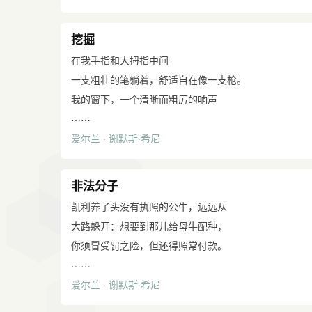
跟她面对面是一种教育，
并无血淋淋的伤痕，汽车的保险杆利索地把他击
拉杆闪闪有光，但已关住了，
就像你跨过一道架得很结实的门——
倒了。
脚蹬子的链条空悬着，
挖掘
路边斜立、干净、铁制的那种，
一只四尺长的木箱，每年一尺长。
刚卸下法律的皮靴。
横在两根刷白的支柱之间，在那里你能
在我手指和大拇指中间
袁可嘉 译
他的警帽倒放在地板上，
看见比你预想中更深远的乡村
一支粗壮的笔躺着，舒适自在像一支枪。
靠着他坐的椅子，
并发现篱笆后的田野
我的窗下，一个清晰而粗厉的响声
帽子压过的一道沟
……
变得益发陌生，当你继续站着集中精神
铁铲切进了砾石累累的土地：
出现在他那微有汗水的头发上。
爱尔兰 · 谢默斯·希尼
然后被那挡住视线的东西吸引住。
我爹在挖土。我向下望
他解开皮带，卸下
黄灿然 译
看到花坪间他正使劲的臀部
那本沉重的帐簿，我父亲
弯下去，伸上来，二十年来
非法分子
在算我家的田产收入，
穿过白薯垄有节奏地俯仰着，
用亩、码、英尺做单位。
凯利养了头没有执照的公牛，远远从
他在挖土。
算学和恐惧。
大路躲开：想要到那儿给母牛配种，
粗劣的靴子踩在铁铲上，长柄
我坐着注视他那发亮的手枪皮套，
你须冒受罚之险，但还得照常付款。
贴着膝头的内侧有力地撬动，
……
盖子紧扣着，有绳子
有一回我拽着一头紧张的弗里斯兰
他把表面一层厚土连根掀起，
爱尔兰 · 谢默斯·希尼
连结着枪托。
穿过花絮蓬松的赤杨林荫小路，
把铁铲发亮的一边深深埋下去，
“有什么别的作物？
来到关着那头公牛的木棚之处。