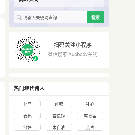
搜索
扫码关注小程序
微信搜索 Xuebody在线
热门现代诗人
北岛
顾城
冰心
麦穗
查良铮
席慕容
舒婷
朱自清
艾青