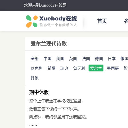
欢迎来到Xuebody在线网
首页
爱尔兰现代诗歌
全部
中国
美国
英国
法国
德国
日本
俄
以色列
希腊
瑞典
匈牙利
爱尔兰
墨西哥
智
其他
期中休假
整个上午我坐在学校校医室里，
数着宣告下课的一下下钟声。
两点钟，我的邻居用车送我回家。
……
在门廊里．我遇见父亲在哭泣——