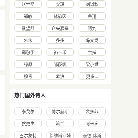
赵世坚
安琪
刘湛秋
郑敏
林徽因
鲁迅
戴望舒
仓央嘉措
阿九
朱朱
多多
冯文炳
郑愁予
骆一禾
食指
绿原
邹荻帆
梁小斌
穆青
孟浪
更多...
热门国外诗人
泰戈尔
博尔赫斯
裴多菲
狄更生
策兰
阿米亥
巴尔蒙特
茨维塔耶娃
泰德·休斯