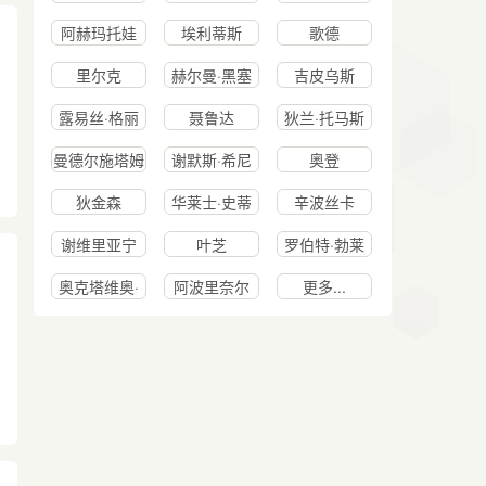
阿赫玛托娃
埃利蒂斯
歌德
里尔克
赫尔曼·黑塞
吉皮乌斯
露易丝·格丽
聂鲁达
狄兰·托马斯
克
曼德尔施塔姆
谢默斯·希尼
奥登
狄金森
华莱士·史蒂
辛波丝卡
文斯
谢维里亚宁
叶芝
罗伯特·勃莱
奥克塔维奥·
阿波里奈尔
更多...
帕斯