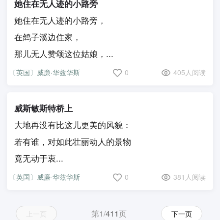
她住在无人迹的小路旁
她住在无人迹的小路旁，
在鸽子溪边住家，
那儿无人赞颂这位姑娘，...
〔英国〕威廉·华兹华斯
0
405人阅读
威斯敏斯特桥上
大地再没有比这儿更美的风貌：
若有谁，对如此壮丽动人的景物
竟无动于衷...
〔英国〕威廉·华兹华斯
0
381人阅读
第1/
411
页
上一页
下一页