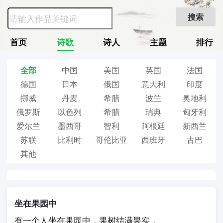
搜索
首页
诗歌
诗人
主题
排行
全部
中国
美国
英国
法国
德国
日本
俄国
意大利
印度
挪威
丹麦
希腊
波兰
奥地利
俄罗斯
以色列
希腊
瑞典
匈牙利
爱尔兰
墨西哥
智利
阿根廷
新西兰
苏联
比利时
哥伦比亚
西班牙
古巴
其他
坐在果园中
有一个人坐在果园中，果树结满果实，