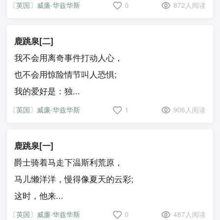
〔英国〕威廉·华兹华斯
0
872人阅读
鹿跳泉[二]
我不会用离奇事件打动人心，
也不会用惊险情节叫人恐惧;
我的爱好是：独...
〔英国〕威廉·华兹华斯
1
906人阅读
鹿跳泉[一]
爵士骑着马走下温斯利荒原，
马儿懒洋洋，慢得像夏天的云彩;
这时，他来...
〔英国〕威廉·华兹华斯
0
487人阅读