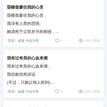
昏睡曾蒙住我的心灵
昏睡曾蒙住我的心灵，
我没有人类的恐惧;
她漠然于尘世岁月的相侵，...
〔英国〕威廉·华兹华斯
0
446人阅读
我有过奇异的心血来潮
我有过奇异的心血来潮，
我也敢坦然诉说
(不过，只能让情人听到)...
〔英国〕威廉·华兹华斯
0
479人阅读