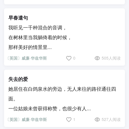
早春遣句
我听见一千种混合的音调，
在树林里当我躺倚着的时候，
那样美好的情景里...
〔英国〕威廉·华兹华斯
0
505人阅读
失去的爱
她居住在白鸽泉水的旁边，无人来往的路径通往四
面。
一位姑娘未曾获得称赞，也很少有人...
〔英国〕威廉·华兹华斯
1
527人阅读