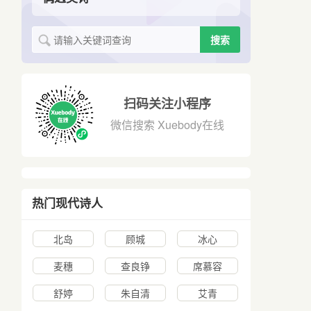
搜索
扫码关注小程序
微信搜索 Xuebody在线
热门现代诗人
北岛
顾城
冰心
麦穗
查良铮
席慕容
舒婷
朱自清
艾青