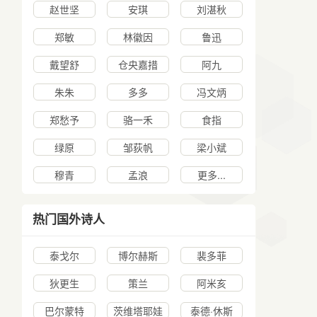
赵世坚
安琪
刘湛秋
郑敏
林徽因
鲁迅
戴望舒
仓央嘉措
阿九
朱朱
多多
冯文炳
郑愁予
骆一禾
食指
绿原
邹荻帆
梁小斌
穆青
孟浪
更多...
热门国外诗人
泰戈尔
博尔赫斯
裴多菲
狄更生
策兰
阿米亥
巴尔蒙特
茨维塔耶娃
泰德·休斯