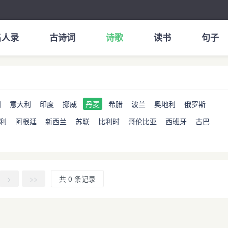
名人录
古诗词
诗歌
读书
句子
国
意大利
印度
挪威
丹麦
希腊
波兰
奥地利
俄罗斯
利
阿根廷
新西兰
苏联
比利时
哥伦比亚
西班牙
古巴
>
>>
共 0 条记录