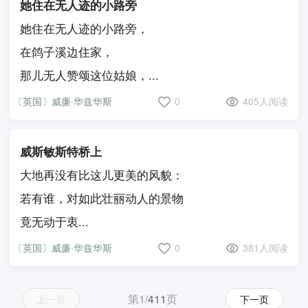
她住在无人迹的小路旁
她住在无人迹的小路旁，
在鸽子溪边住家，
那儿无人赞颂这位姑娘，...
〔英国〕威廉·华兹华斯
0
405人阅读
威斯敏斯特桥上
大地再没有比这儿更美的风貌：
若有谁，对如此壮丽动人的景物
竟无动于衷...
〔英国〕威廉·华兹华斯
0
381人阅读
第1/
411
页
上一页
下一页