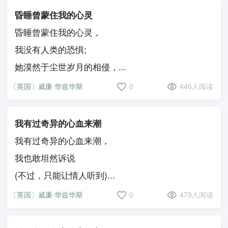
昏睡曾蒙住我的心灵
昏睡曾蒙住我的心灵，
我没有人类的恐惧;
她漠然于尘世岁月的相侵，...
〔英国〕威廉·华兹华斯
0
446人阅读
我有过奇异的心血来潮
我有过奇异的心血来潮，
我也敢坦然诉说
(不过，只能让情人听到)...
〔英国〕威廉·华兹华斯
0
479人阅读