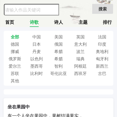
搜索
首页
诗歌
诗人
主题
排行
全部
中国
美国
英国
法国
德国
日本
俄国
意大利
印度
挪威
丹麦
希腊
波兰
奥地利
俄罗斯
以色列
希腊
瑞典
匈牙利
爱尔兰
墨西哥
智利
阿根廷
新西兰
苏联
比利时
哥伦比亚
西班牙
古巴
其他
坐在果园中
有一个人坐在果园中，果树结满果实，