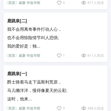
〔英国〕威廉·华兹华斯
0
877人阅读
鹿跳泉[二]
我不会用离奇事件打动人心，
也不会用惊险情节叫人恐惧;
我的爱好是：独...
〔英国〕威廉·华兹华斯
1
911人阅读
鹿跳泉[一]
爵士骑着马走下温斯利荒原，
马儿懒洋洋，慢得像夏天的云彩;
这时，他来...
〔英国〕威廉·华兹华斯
0
488人阅读