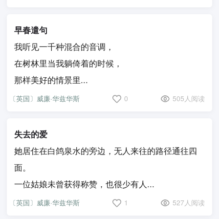
早春遣句
我听见一千种混合的音调，
在树林里当我躺倚着的时候，
那样美好的情景里...
〔英国〕威廉·华兹华斯
0
505人阅读
失去的爱
她居住在白鸽泉水的旁边，无人来往的路径通往四
面。
一位姑娘未曾获得称赞，也很少有人...
〔英国〕威廉·华兹华斯
1
527人阅读